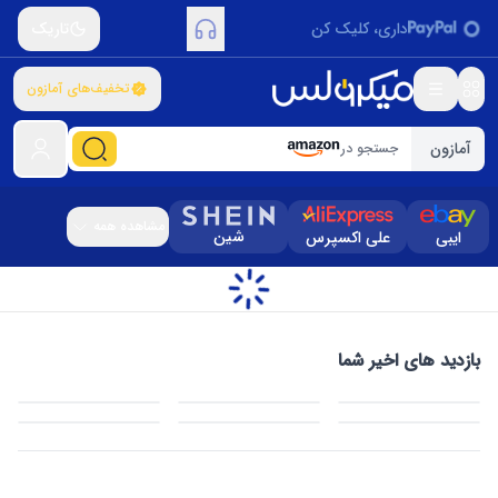
داری، کلیک کن
تاریک
تخفیف‌های آمازون
آمازون
جستجو در
مشاهده همه
شین
ایبی
علی اکسپرس
بازدید های اخیر شما