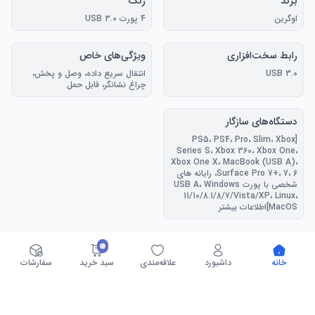
برند
رنگ
اوگرین
4 پورت USB 3.0
رابط سخت‌افزاری
ویژگی‌های خاص
USB 3.0
انتقال سریع داده، وصل و پخش،
چراغ نشانگر، قابل حمل
دستگاه‌های سازگار
[PS5، PS4، Pro، Slim، Xbox
Series S، Xbox 360، Xbox One،
Xbox One X، MacBook (USB A)،
Surface Pro 7+، 7، 6، رایانه های
شخصی با پورت USB A، Windows
11/10/8.1/8/7/Vista/XP، Linux،
MacOS]اطلاعات بیشتر
درباره محصول
خانه
داشبورد
علاقه‌مندی
سبد خرید
سفارشات
【افزایش ۴ پورت USB】این هاب USB، یک پورت USB A را به ۴ 
پورت USB A تبدیل می‌کند و دستگاه‌های شما مانند ماوس، کیبورد، 
دیسک‌های U، فلش مموری‌ها و سایر لوازم جانبی USB را به آن 