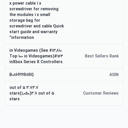
x power cable 1 x
screwdriver for removing
the modules 1 x small
storage bag for
screwdriver and cable Quick
start guide and warranty
information”
#13,810 in Videogames (See
Top 100 in Videogames)#163
Best Sellers Rank
inXbox Series X Controllers
B08HY4R8RQ
ASIN
3.73.7 out of 5
stars(1,050)3.7 out of 5
Customer Reviews
stars