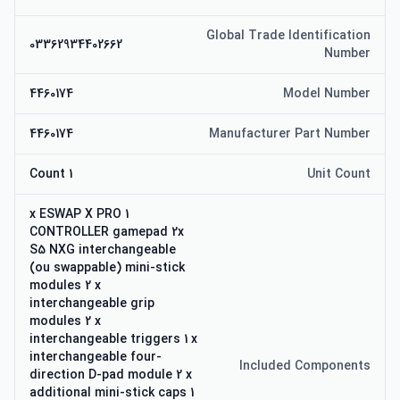
Global Trade Identification
03362934402662
Number
4460174
Model Number
4460174
Manufacturer Part Number
1 Count
Unit Count
1 x ESWAP X PRO
CONTROLLER gamepad 2x
S5 NXG interchangeable
(ou swappable) mini-stick
modules 2 x
interchangeable grip
modules 2 x
interchangeable triggers 1 x
interchangeable four-
Included Components
direction D-pad module 2 x
additional mini-stick caps 1