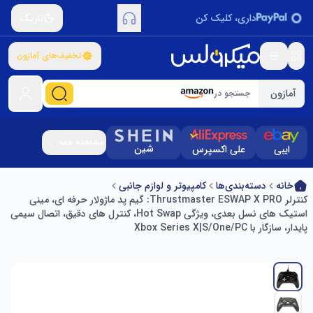
داری، کلیک کن
تاریک
تخفیف‌های آمازون
آمازون
جستجو در
مشاهده همه
شین
ایبی
علی اکسپرس
خانه
دسته‌بندی‌ها
کامپیوتر و لوازم جانبی
کنترلر Thrustmaster ESWAP X PRO: گیم پد ماژولار حرفه ای، مینی
استیک های نسل بعدی، ویژگی Hot Swap، کنترل های دقیق، اتصال سیمی
پایدار، سازگار با Xbox Series X|S/One/PC