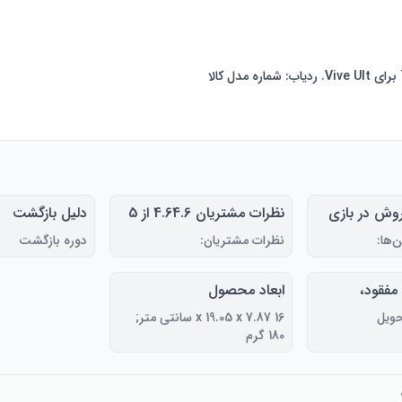
820 پرفروش در بازی
نظرات مشتریان 4.64.6 از 5
دلیل بازگشت
های ویدیویی (به 100 بازی
ستاره (47)
‌ها:
نظرات مشتریان:
دوره بازگشت
ای ویدیویی
مراجعه کنید) شماره 213 در
 مفقود،
ابعاد محصول
ازم جانبی
فیزیکی، هر
16 x 19.05 x 7.87 سانتی متر;
180 گرم