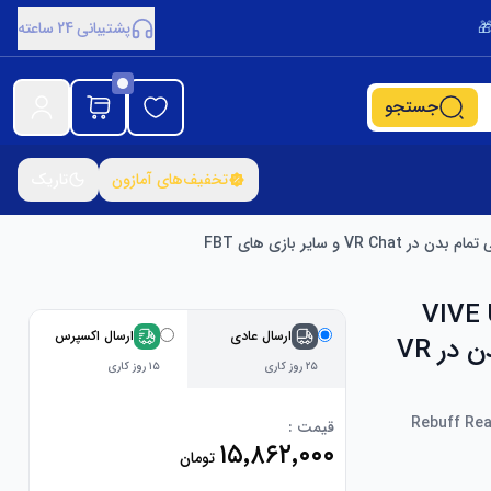
پشتیبانی 24 ساعته
جستجو
تخفیف‌های آمازون
تاریک
VIVE Ultima +
ارسال عادی
ارسال اکسپرس
Dance Dash Game Key – VIVE Ready، ردیابی تمام بدن در VR
۲۵ روز کاری
۱۵ روز کاری
Rebuff Rea
قیمت :
۱۵٬۸۶۲٬۰۰۰
تومان