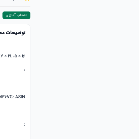
انتخاب آمازون
توضیحات م