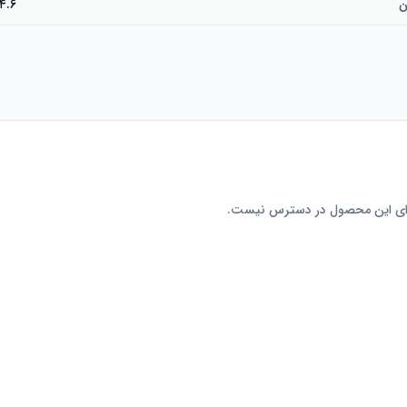
ن
۴.۶۴.۶ از
رای این محصول در دسترس نیست.