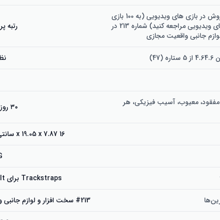
رتبه 8205 پرفروش در بازی های ویدیویی (به 100 بازی
برتر در بازی های ویدیویی مراجعه کنید) شماره 213 در
رتبه پر
وازم جانبی واقعیت مجازی
(47)
نظ
ا مفقود، معیوب، آسیب فیزیکی، هر
۳۰ روز از زمان تحویل
16 x 19.05 x 7.87 سانتی متر; 180 گرم
G
Trackstraps برای Vive Ult. ردیاب
ین‌ها
#213 سخت افزار و لوازم جانبی واقعیت مجازی