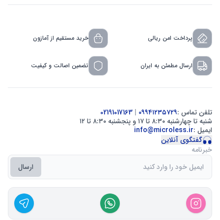
پرداخت امن ریالی
خرید مستقیم از آمازون
ارسال مطمئن به ایران
تضمین اصالت و کیفیت
تلفن تماس :
۰۹۹۴۱۲۳۵۷۲۹
|
02191017163
شنبه تا چهارشنبه ۸:۳۰ تا ۱۷ و پنجشنبه ۸:۳۰ تا ۱۲
ایمیل :
info@microless.ir
گفتگوی آنلاین
خبرنامه
ارسال