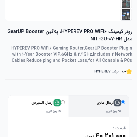
روتر گیمینگ HYPEREV PRO WiFi6، پلاگین GearUP Booster
مدل NIT-GU-07-HR
HYPEREV PRO WiFi6 Gaming Router,GearUP Booster Plugin
with 1-Year Booster VIP,5GHz & 2.4GHz,Includes 2 Network
Cables,Reduce ping and Pocket Loss,for All Console & PCs
0.0
برند:
HYPEREV
ارسال عادی
ارسال اکسپرس
۲۵ روز کاری
۱۵ روز کاری
قیمت :
۴۰٬۲۰۱٬۰۰۰
تومان