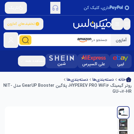
داری، کلیک کن
تاریک
تخفیف‌های آمازون
آمازون
جستجو در
مشاهده همه
شین
ایبی
علی اکسپرس
خانه
دسته‌بندی‌ها
دسته‌بندی‌ها
روتر گیمینگ HYPEREV PRO WiFi6، پلاگین GearUP Booster مدل NIT-
GU-07-HR