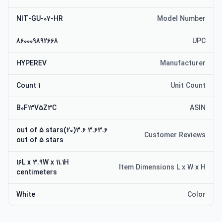
NIT-GU-07-HR
Model Number
860009892668
UPC
HYPEREV
Manufacturer
1 Count
Unit Count
B0F13V5Z3C
ASIN
3.63.6 out of 5 stars(20)3.6
Customer Reviews
out of 5 stars
16L x 3.9W x 11.1H
Item Dimensions L x W x H
centimeters
White
Color