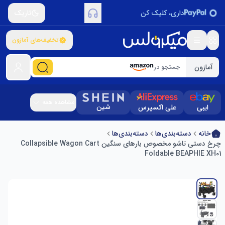
داری، کلیک کن
تاریک
تخفیف‌های آمازون
آمازون
جستجو در
مشاهده همه
شین
ایبی
علی اکسپرس
خانه
دسته‌بندی‌ها
دسته‌بندی‌ها
چرخ دستی تاشو مخصوص بارهای سنگین Collapsible Wagon Cart
Foldable BEAPHIE XH01