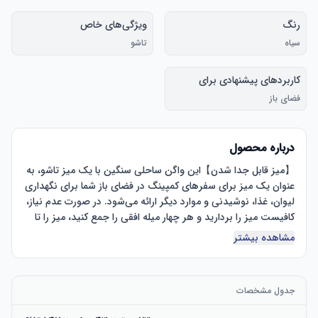
رنگ
ویژگی‌های خاص
سیاه
تاشو
کاربردهای پیشنهادی برای
محصول
فضای باز
درباره محصول
【میز قابل جدا شدن】این واگن ساحلی سنگین با یک میز تاشو، به 
عنوان یک میز برای سفرهای کمپینگ در فضای باز شما برای نگهداری 
لیوان، غذا، نوشیدنی و موارد دیگر ارائه می‌شود. در صورت عدم نیاز، 
کافیست میز را بردارید و هر چهار میله افقی را جمع کنید، میز را تا 
مشاهده بیشتر
【ظرفیت زیاد】واگن تاشو دارای ساختار قاب محکم و بادوام است 
و به راحتی بارهای سنگین تا ۴۴۰۰ پوند را تحمل می‌کند. فضای 
جدول مشخصات
داخلی جادار آن ظرفیت ذخیره‌سازی کافی و فضای زیادی برای 
نگهداری وسایل فراهم می‌کند، بنابراین می‌توانید با اطمینان از آن 