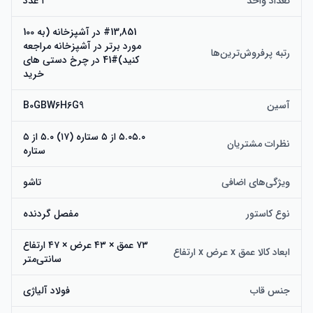
تعداد واحد
۱ عدد
#13,851 در آشپزخانه (به 100
【واگن مواد غذایی کاربردی】 واگن استیشن همه جا ما برای 
مورد برتر در آشپزخانه مراجعه
کمپینگ در فضای باز، خرید منزل، باغ‌ها، سواحل، ماهیگیری، ورزش 
رتبه پرفروش‌ترین‌ها
کنید)#41 در چرخ دستی های
و موارد دیگر عالی است. ترکیب سبکی و تاشو بودن، این ماشین 
خرید
تاشو را به ویژه برای استفاده روزانه مناسب می‌کند! کوله پشتی خود 
را رها کنید و به راحتی سفر کنید، لطفاً توجه داشته باشید که این 
آسین
B0GBW6H6G9
۵.۰۵.۰ از ۵ ستاره (۱۷) ۵.۰ از ۵
تجربه خرید بدون نگرانی: اگر به دنبال یک واگن تاشو قابل حمل 
نظرات مشتریان
ستاره
هستید، BEAPHIE انتخاب شماست! (لطفاً توجه داشته باشید که 
برای حمل کودکان در نظر گرفته نشده است!)
ویژگی‌های اضافی
تاشو
نوع کاستور
مفصل گردنده
۷۳ عمق × ۴۳ عرض × ۴۷ ارتفاع
ابعاد کالا عمق x عرض x ارتفاع
سانتی‌متر
جنس قاب
فولاد آلیاژی