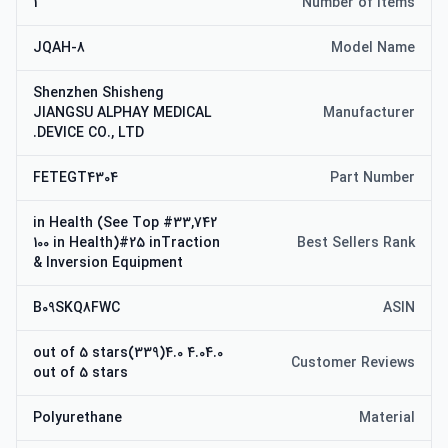
1
Number of Items
JQAH-8
Model Name
Shenzhen Shisheng
JIANGSU ALPHAY MEDICAL
Manufacturer
DEVICE CO., LTD.
FETEGT4304
Part Number
#33,742 in Health (See Top
100 in Health)#25 inTraction
Best Sellers Rank
& Inversion Equipment
B09SKQ8FWC
ASIN
4.04.0 out of 5 stars(339)4.0
Customer Reviews
out of 5 stars
Polyurethane
Material