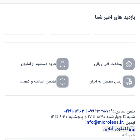
بازدید های اخیر شما
پرداخت امن ریالی
خرید مستقیم از آمازون
ارسال مطمئن به ایران
تضمین اصالت و کیفیت
تلفن تماس :
۰۹۹۴۱۲۳۵۷۲۹
|
02191017163
شنبه تا چهارشنبه ۸:۳۰ تا ۱۷ و پنجشنبه ۸:۳۰ تا ۱۲
ایمیل :
info@microless.ir
گفتگوی آنلاین
خبرنامه