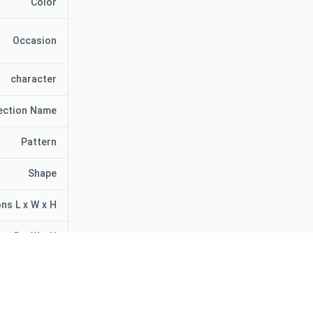
Color
Occasion
character
ection Name
Pattern
Shape
ns L x W x H
ns D x W x H
r of Pieces
Item Weight