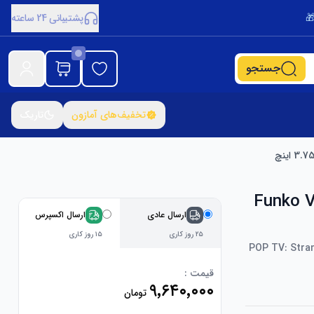
پشتیبانی 24 ساعته
جستجو
تخفیف‌های آمازون
تاریک
 (فصل 5) Funko Vinyl Figur
ارسال عادی
ارسال اکسپرس
۲۵ روز کاری
۱۵ روز کاری
POP TV: Stran
قیمت :
۹٬۶۴۰٬۰۰۰
تومان