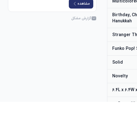
Multicolore
مشاهده
Birthday, Ch
گزارش مشکل
Hanukkah
Stranger Th
Funko Pop! 
Solid
Novelty
6.4L x 6.4W
6.4D x 6.4W
2
281 g