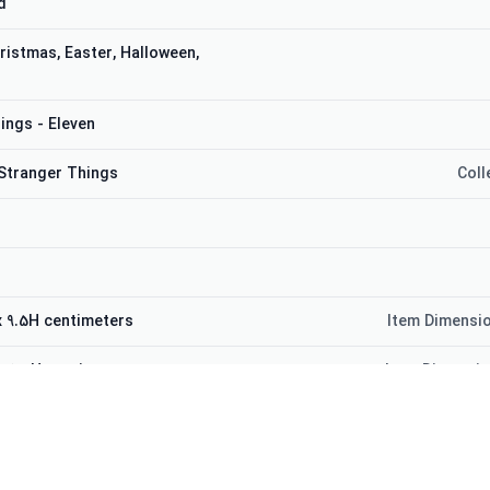
d
ristmas, Easter, Halloween,
ings - Eleven
Stranger Things
Coll
 x 9.5H centimeters
Item Dimensio
 x 9.5H centimeters
Item Dimensio
Numbe