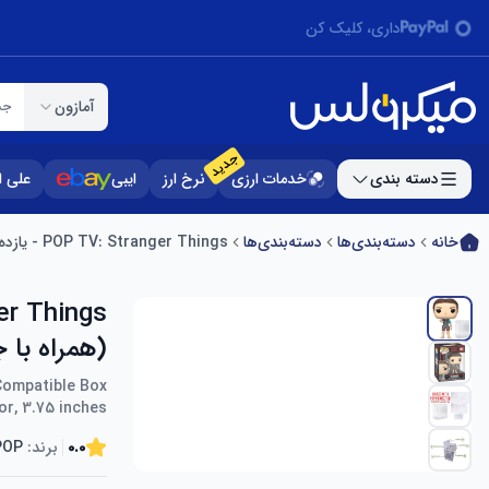
داری، کلیک کن
آمازون
جس
جدید
دسته بندی
خدمات ارزی
نرخ ارز
ایبی
علی 
خانه
دسته‌بندی‌ها
دسته‌بندی‌ها
POP TV: Stranger Things - یازده (فصل 5) Funko Vinyl Figur (همراه با جعبه محافظ جعبه سازگار)، چند رنگ، 3.75 اینچ
(همراه با جع
Compatible Box
or, 3.75 inches
0.0
برند:
POP