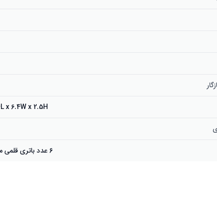
گار
6.4L x 6.4W x 2.5H سانتی
ی
6 عدد باتری قلمی مورد نیاز است.