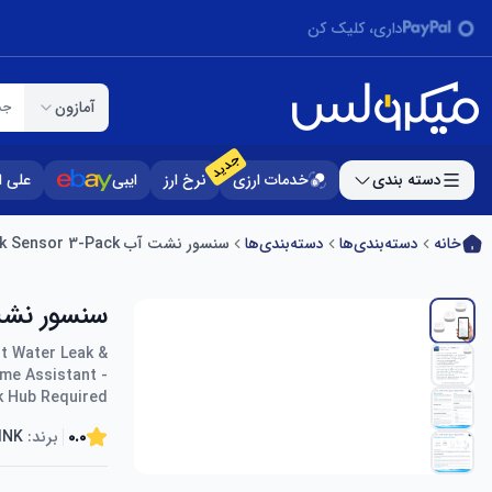
داری، کلیک کن
آمازون
جس
جدید
دسته بندی
خدمات ارزی
نرخ ارز
ایبی
علی 
خانه
دسته‌بندی‌ها
دسته‌بندی‌ها
سنسور نشت آب YOLINK YS7903 Water Leak Sensor 3-Pack
سنسور نشت آب Leak Sensor 3-Pack
t Water Leak &
ome Assistant -
k Hub Required
0.0
برند:
INK