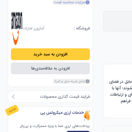
جزئیات محاسبه قیمت
فروشگاه :
آمازون امارات
افزودن به سبد خرید
افزودن به علاقه‌مندی‌ها
بدون نگرانی از وای‌فای! دستگاه‌های YoLink از طریق LoRa، یک پروتکل صنعتی که بردی تا ¼ مایل در فضای 
شامل هزینه حمل و گمرک
باز را فراهم می‌کند، ارتباط برقرار می‌کنند. دستگاه‌ها به شبکه شما یا حتی به اینترنت متصل نمی‌شوند؛ آنها با 
هاب (شامل نمی‌شود!) ارتباط برقرار می‌کنند. برد طولانی، نفوذ به موانع، عدم وابستگی به وای‌فای و ارتباطات 
فرایند قیمت گذاری محصولات
کاملاً رمزگذاری شده، چیزی بیش از آنچه اکثر افراد از سیستم خانه هوشمند خود انتظار دارند را فراهم 
جدید
خدمات ارزی میکرولس پی
تنظیمش کن و فراموشش کن! در عرض چند ثانیه نصب می‌شود! نصب سنسور آب بی‌سیم YoLink 
پرداخت‌های ارزی شما با ویزا، مسترکارت و پی‌پال
نمی‌توانست آسان‌تر از این باشد؛ فقط کافیست آن را نزدیک یا زیر تجهیزاتی که می‌خواهید نظارت کنید قرار 