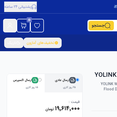
پشتیبانی 24 ساعته
جستجو
تخفیف‌های آمازون
تاریک
ارسال عادی
ارسال اکسپرس
YOLINK W
۲۵ روز کاری
۱۵ روز کاری
Flood D
قیمت :
۱۹٬۶۱۴٬۰۰۰
تومان