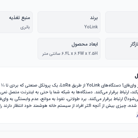
برند
منبع تغذیه
YoLink
باتری
گار
ابعاد محصول
6.4L x 6.4W x 2.5H سانتی متر
ل