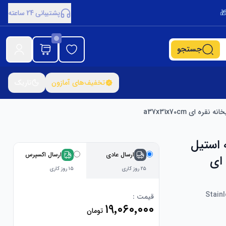
پشتیبانی 24 ساعته
جستجو
تخفیف‌های آمازون
تاریک
 a37x31x70cm
 استیل
ارسال عادی
ارسال اکسپرس
 ای
۲۵ روز کاری
۱۵ روز کاری
Stain
قیمت :
۱۹٬۰۶۰٬۰۰۰
تومان