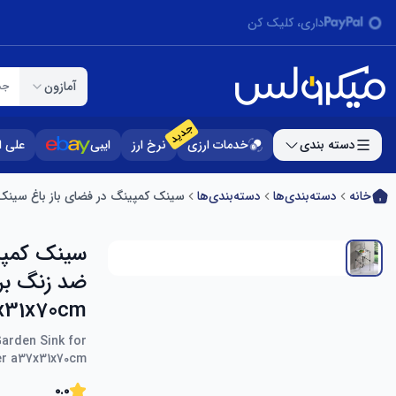
داری، کلیک کن
آمازون
جس
جدید
دسته بندی
خدمات ارزی
نرخ ارز
ایبی
علی 
خانه
دسته‌بندی‌ها
دسته‌بندی‌ها
سینک کمپینگ در فضای باز باغ سینک ظر
سینک کمپی
ضد زنگ برا
x31x70cm
Garden Sink for
er a37x31x70cm
0.0