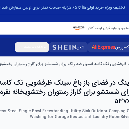
تخفیف ویژه خرید اولی‌ها! تا ۵٪ هزینه خدمات کمتر برای اولین سفارش شما 🎁
تجو یا وارد کردن لینک کالای :
اکسپرس
شین
مشاهده همه
فشویی تک کاسه استیل ضد زنگ برای شستشو برای گاراژ رستوران رختشویخانه نقره ای
نگ در فضای باز باغ سینک ظرفشویی تک کاسه
ی شستشو برای گاراژ رستوران رختشویخانه نقره
a37
less Steel Single Bowl Freestanding Utility Sink Outdoor Camping 
Washing for Garage Restaurant Laundry RoomSilv