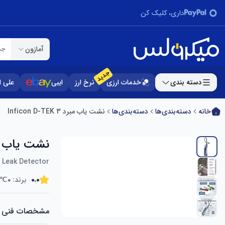
داری، کلیک کن
آمازون
جس
جدید
دسته بندی
خدمات ارزی
نرخ ارز
ایبی
علی 
خانه
دسته‌بندی‌ها
دسته‌بندی‌ها
نشت یاب مبرد Inficon D-TEK 3
نشت یاب مبرد -TEK 3
t Leak Detector
0.0
برند:
0℃ Outdoor
مشخصات فنی