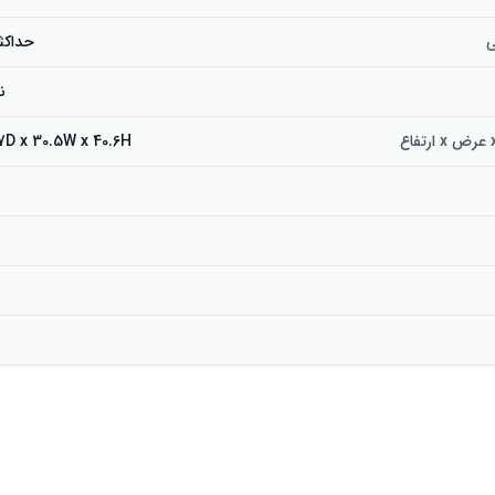
ی
حداکثر C 95٪
ن
12.7D x 30.5W x 40.6H سانتی
689466037760 810044830316
زنده