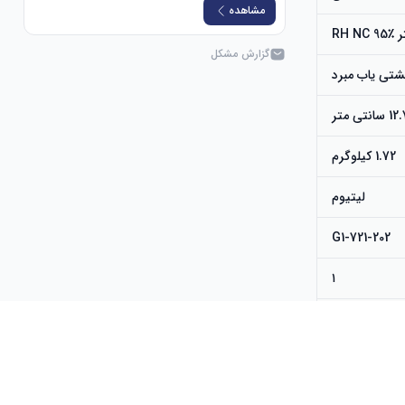
مشاهده
RH N
گزارش مشکل
شتی یاب مبرد
 متر
1.72 کیلوگرم
لیتیوم
721-202-G1
۱
INFICON
721-202-G1