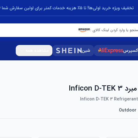
تخفیف ویژه خرید اولی‌ها! تا ۵٪ هزینه خدمات کمتر برای اولین سفارش شما 🎁
تجو یا وارد کردن لینک کالای :
اکسپرس
شین
مشاهده همه
Inficon D
Inficon D-TEK 3 Refrigeran