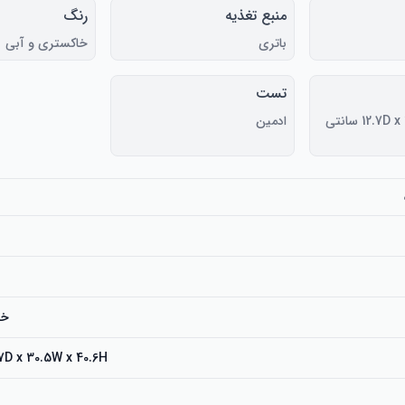
منبع تغذیه
رنگ
باتری
خاکستری و آبی
تست
12.7D x 30.5W x 40.6H سانتی
ادمین
خا
12.7D x 30.5W x 40.6H سانتی