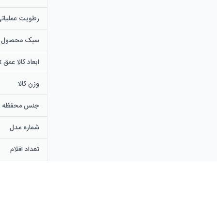
رطوبت عملیات
سبک محصول
ابعاد کالا عمق x عرض x ارتفاع
وزن کالا
جنس محفظه
شماره مدل
تعداد اقلام
تولیدکننده
یو پی سی
شماره قطعه سا