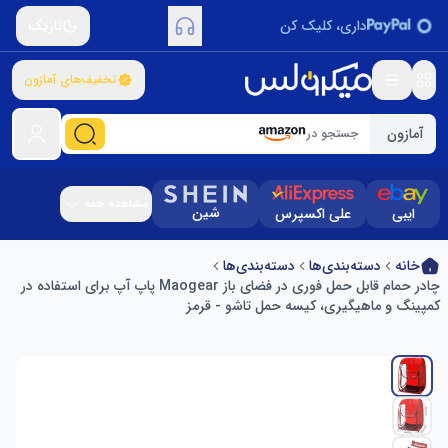
داری، کلیک کن
تاریک
تخفیف‌های آمازون
آمازون
جستجو در
مشاهده همه
شین
ایبی
علی اکسپرس
خانه
دسته‌بندی‌ها
دسته‌بندی‌ها
چادر حمام قابل حمل فوری در فضای باز Maogear پاپ آپ برای استفاده در
کمپینگ و ماهیگیری، کیسه حمل تاشو - قرمز