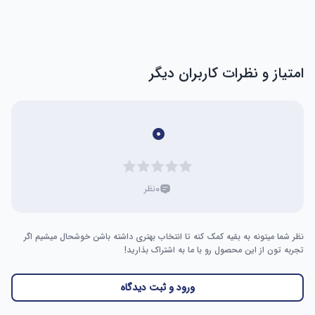
خورشید را منعکس می‌کند تا تا 95٪ از اشعه‌های مضر UV را مسدود 
کند. پارچه پلی‌استر 170T، سرپناه داخلی را خشک نگه می‌دارد. در 
صورت داشتن هرگونه سؤالی، لطفاً با ما تماس بگیرید و ما بهترین 
خدمات را به شما ارائه خواهیم داد. پاسخ 24 ساعته خدمات مشتری 
از طریق ایمیل.
امتیاز و نظرات کاربران دیگر
۰
۰
نظر
نظر شما میتونه به بقیه کمک کنه تا انتخاب بهتری داشته باشن خوشحال میشیم اگر
تجربه تون از این محصول رو با ما به اشتراک بذارید!
ورود و ثبت دیدگاه