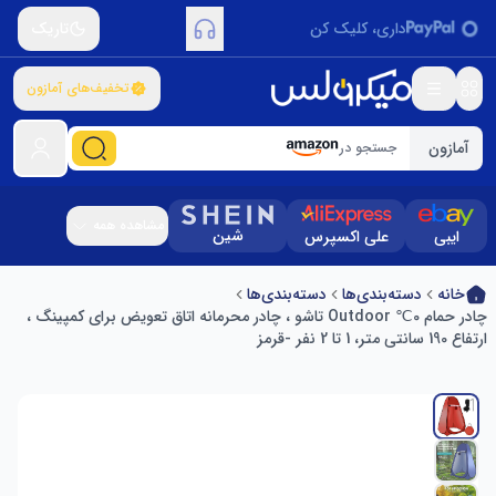
داری، کلیک کن
تاریک
تخفیف‌های آمازون
آمازون
جستجو در
مشاهده همه
شین
ایبی
علی اکسپرس
خانه
دسته‌بندی‌ها
دسته‌بندی‌ها
چادر حمام 0℃ Outdoor تاشو ، چادر محرمانه اتاق تعویض برای کمپینگ ،
ارتفاع 190 سانتی متر، 1 تا 2 نفر -قرمز