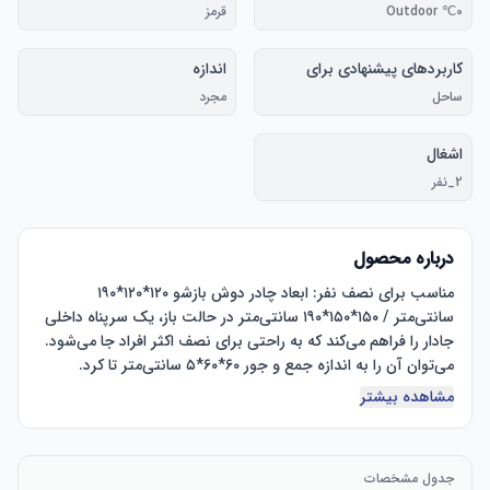
0℃ Outdoor
قرمز
کاربردهای پیشنهادی برای
اندازه
محصول
ساحل
مجرد
اشغال
2_نفر
درباره محصول
مناسب برای نصف نفر: ابعاد چادر دوش بازشو ۱۲۰*۱۲۰*۱۹۰ 
سانتی‌متر / ۱۵۰*۱۵۰*۱۹۰ سانتی‌متر در حالت باز، یک سرپناه داخلی 
جادار را فراهم می‌کند که به راحتی برای نصف اکثر افراد جا می‌شود. 
می‌توان آن را به اندازه جمع و جور ۶۰*۶۰*۵ سانتی‌متر تا کرد. 
ساختار فوق‌العاده سبک و همراه با کیف حمل، حمل و نقل را آسان 
مشاهده بیشتر
☞ نصب فوری: چادر دوش کمپینگ ایستاده را می‌توان به سرعت و 
جدول مشخصات
به راحتی تنها در چند مرحله برپا کرد و به همان سرعت نیز آن را 