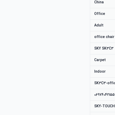
China
Office
Adult
office chair
SKY SK3C3
Carpet
Indoor
SK3C3-offic
0697404215
SKY-TOUCH