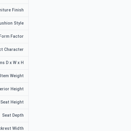
niture Finish
ushion Style
Form Factor
ct Character
ns D x W x H
Item Weight
erior Height
Seat Height
Seat Depth
ckrest Width