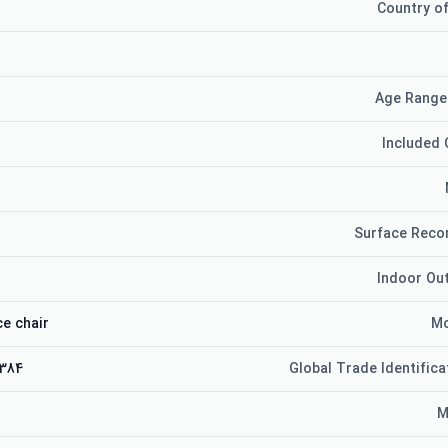
Country of
Age Range
Included
Surface Rec
Indoor Ou
e chair
Mo
5384
Global Trade Identific
M