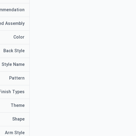
mmendation
ed Assembly
Color
Back Style
Style Name
Pattern
Finish Types
Theme
Shape
Arm Style