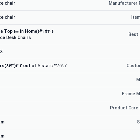
e chair
Manufacturer 
e chair
Ite
(See Top 100 in Home)#1
Best 
ce Desk Chairs
WX
3.23.2 out of 5 stars(863)3.2 out of 5 stars
Custo
M
Frame M
Product Care 
am
S
am