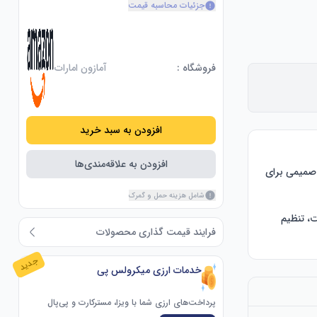
جزئیات محاسبه قیمت
فروشگاه :
آمازون امارات
افزودن به سبد خرید
افزودن به علاقه‌مندی‌ها
قاب مقاوم: ظرفیت باربری بادوام، دوام بالا، طراحی تشک کف مقاوم در برابر سایش، محافظت صمیمی برای 
شامل هزینه حمل و گمرک
چندکاره: پشت مشبک، تنفس قوی، نوع پشت کمر، مقاوم در برابر سایش، شکستن آسان نیست، تنظیم 
فرایند قیمت گذاری محصولات
جدید
چند منظوره: صندلی مناسب برای کارهای خانگی، دفتر، اتاق جلسه، پذیرایی و استفاده بانکی. پشتی با انحنای 
خدمات ارزی میکرولس پی
پرداخت‌های ارزی شما با ویزا، مسترکارت و پی‌پال
پشتی مشبک: تکیه‌گاه ممتاز با پارچه مش انعطاف‌پذیر است و با افزایش جریان هوا، از بین بردن تعریق و 