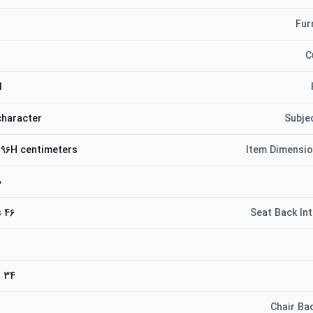
Fur
C
d
character
Subje
 96H centimeters
Item Dimensio
ams
46 Centimeters
Seat Back Int
34 centimeters
Chair Ba