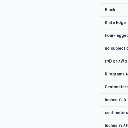
Black
Knife Edge
Four-legge
no subject 
49D x 48W x
10 Kilogr
20.5 Inches
20.86 Inches