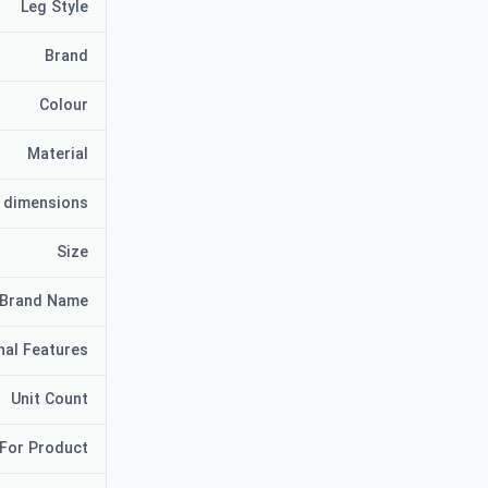
Leg Style
Brand
Colour
Material
می شود (L×W×H 48×49 سانتی متر).
 dimensions
Size
Brand Name
nal Features
Unit Count
For Product