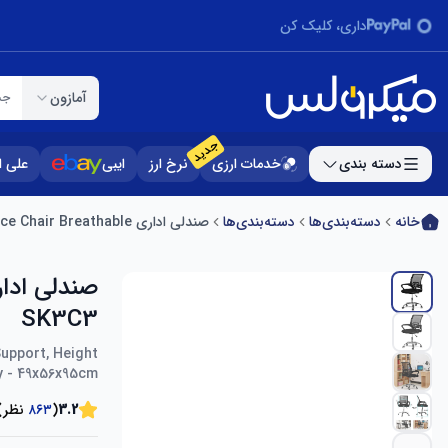
داری، کلیک کن
آمازون
جس
جدید
دسته بندی
خدمات ارزی
نرخ ارز
ایبی
علی 
خانه
دسته‌بندی‌ها
دسته‌بندی‌ها
صندلی اداری SKY-TOUCH Office Chair Breathable مدل SKY SK3C3
SK3C3
upport, Height
y - 49x56x95cm
3.2
(
۸۶۳
نظر)