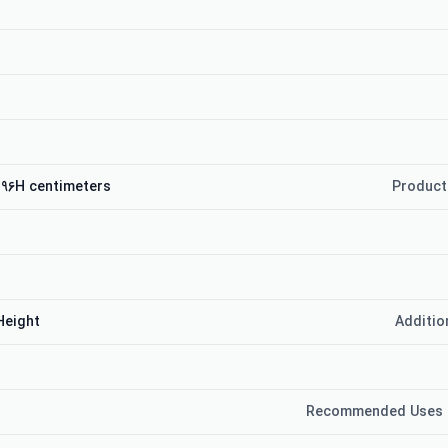
 96H centimeters
Product
m
Height
Additio
Recommended Uses 