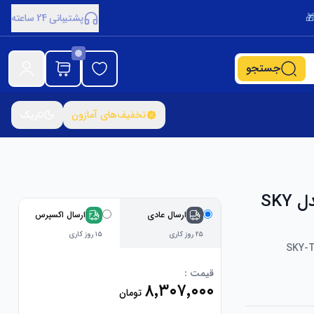
پشتیبانی 24 ساعته
جستجو
تخفیف‌های آمازون
تاریک
صندلی اداری SKY-TOUCH Office Chair Breathable مدل SKY
ارسال عادی
ارسال اکسپرس
۲۵ روز کاری
۱۵ روز کاری
SKY-T
قیمت :
۸٬۳۰۷٬۰۰۰
تومان