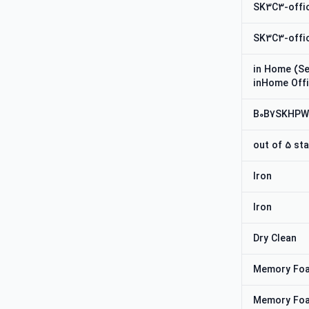
SK3C3-offic
SK3C3-offic
#144 in Home 
inHome Offi
B0B7SKHP
Iron
Iron
Dry Clean
Memory Fo
Memory Fo