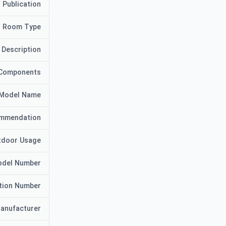
 Publication
Room Type
 Description
 Components
Model Name
ommendation
tdoor Usage
del Number
ation Number
anufacturer