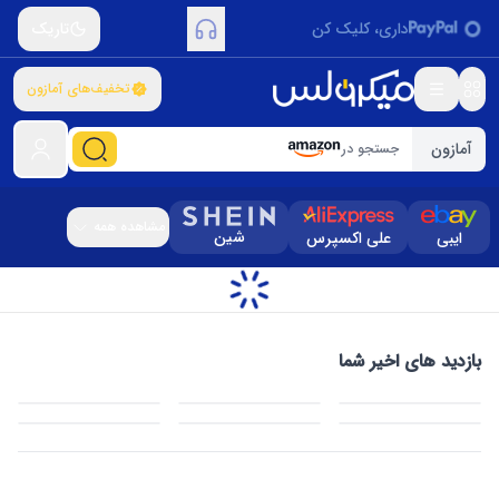
داری، کلیک کن
تاریک
تخفیف‌های آمازون
آمازون
جستجو در
مشاهده همه
شین
ایبی
علی اکسپرس
بازدید های اخیر شما