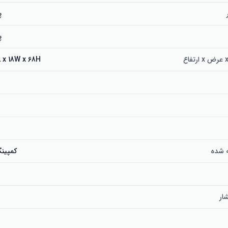
پ
پ
18L x 18W x 68H سانتی
ه شده
کمپینگ
ار