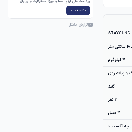
پرداخت‌های ارزی شما با ویزا، مسترکارت و پی‌پال
راحت نگه داشتن شما تضمین می‌کند. طراحی توری همچنین حشرات را دور نگه می‌دارد و در عین حال حریم 
مشاهده
از طبیعت لذت ببرید: وقتی چادر بارانی را برمی‌دارید، می‌توانید از مناظر نفس‌گیر آسمان پرستاره در شب 
گزارش مشکل
STAYOUNG
قابل حمل و راحت: این چادر با یک کیف حمل دستی ارائه می‌شود که حمل و نقل آن را بسیار آسان می‌کند. 
 متر
چه در حال پیاده‌روی، کمپینگ یا رفتن به جشنواره باشید، این یک گزینه سبک است که شما را سنگین 
۳ کیلوگرم
 و پیاده روی
ماجراجویی‌های فضای باز شما ارائه می‌دهد. چه در حال آشپزی، مطالعه یا برپایی کمپ باشید، این چراغ 
گنبد
3 نفر
3 فصل
ارچه آکسفورد