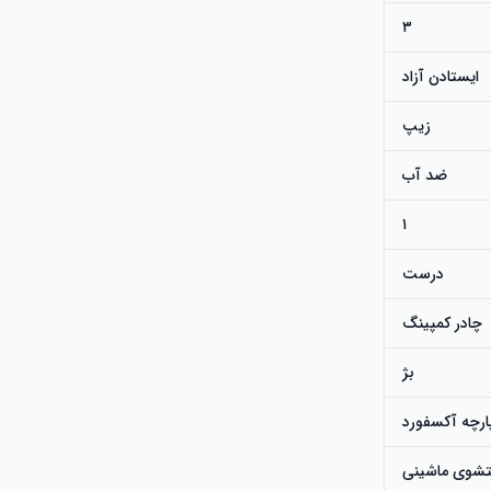
۳
ایستادن آزاد
زیپ
ضد آب
۱
درست
چادر کمپینگ
بژ
ارچه آکسفورد
شوی ماشینی