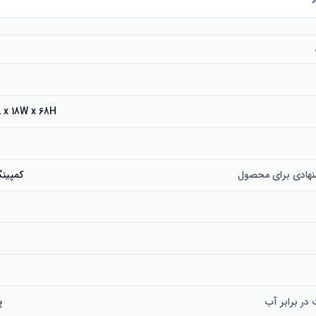
18L x 18W x 68H سانتی
چراغ کمپینگ اضافی: یک چراغ کمپینگ رایگان نیز شامل می‌شود که روشنایی بیشتری را برای 
نهادی برای محصول
کمپینگ
که در طول شب به وضوح ببینید.
در برابر آب
پ