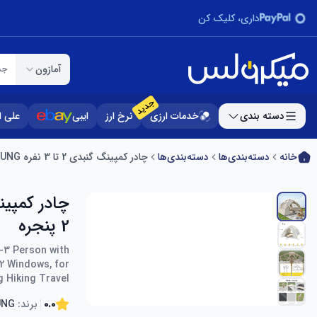
داری، کلیک کن
آمازون
جس
جدید
دسته بندی
خدمات ارزی
نرخ ارز
ایبی
علی 
خانه
دسته‌بندی‌ها
دسته‌بندی‌ها
چادر کمپینگ گنبدی 2 تا 3 نفره STAYOUNG نصب سریع با 2 در و 2 پنجره
2 پنجره
-3 Person with
2 Windows, for
 Hiking Travel
0.0
برند:
UNG