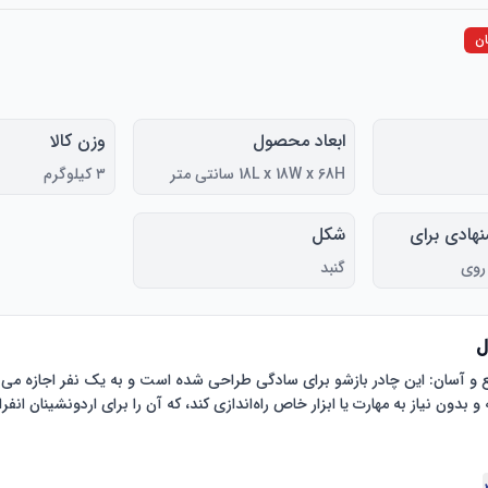
ن
ابعاد محصول
وزن کالا
18L x 18W x 68H سانتی متر
۳ کیلوگرم
نهادی برای
شکل
روی
گنبد
ل