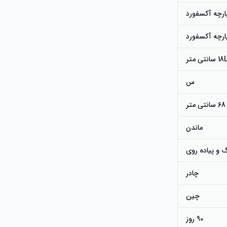
ارچه آکسفورد
ارچه آکسفورد
 متر
س
68 سانتی متر
ماندن
 و پیاده روی
چادر
چین
90 روز