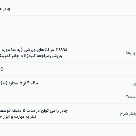
چادر خ
#6898 در کالاهای
ین‌ها
ورزشی مراجعه کنید)#10 چادر کمپینگ درون گنبدی
MC
ن
4.04.0 از 5 ستاره (10) 4.0 از 5 ستاره
 است؟
چادر را می توان در مدت 
نتاژ شرح
نیاز به مهارت و ابزار 