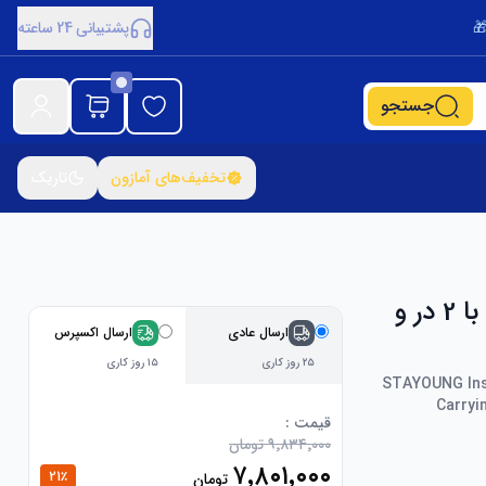
پشتیبانی 24 ساعته
جستجو
تخفیف‌های آمازون
تاریک
چادر کمپینگ گنبدی 2 تا 3 نفره STAYOUNG نصب سریع با 2 در و
ارسال عادی
ارسال اکسپرس
۲۵ روز کاری
۱۵ روز کاری
STAYOUNG Inst
Carryi
قیمت :
۹٬۸۳۴٬۰۰۰ تومان
۷٬۸۰۱٬۰۰۰
21
٪
تومان