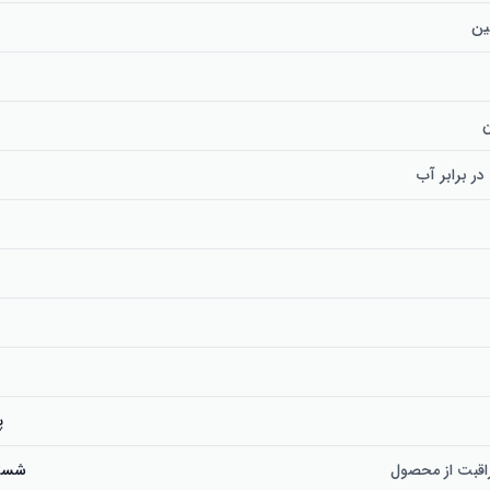
ین
 برابر آب
پ
اقبت از محصول
شست