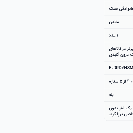
انوادگی سبک
ماندن
۱ عدد
 ورزشی (به 100 مورد برتر در کالاهای
B0DRD3NS
بله
5 دقیقه توسط یک نفر بدون
خاصی برپا کرد.