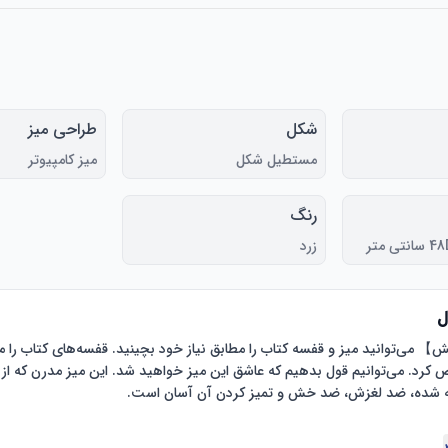
شکل
طراحی میز
مستطیل شکل
میز کامپیوتر
رنگ
 متر
زرد
ل