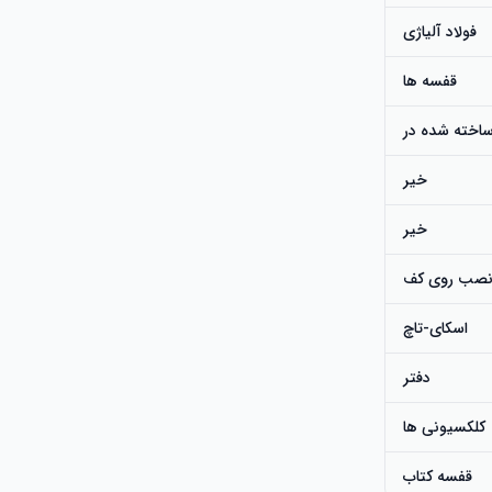
فولاد آلیاژی
قفسه ها
اخته شده در
خیر
خیر
صب روی کف
اسکای-تاچ
دفتر
کلکسیونی ها
قفسه کتاب