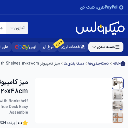
داری، کلیک کن
آمازون
جس
جدید
دسته بندی
خدمات ارزی
نرخ ارز
ایبی
علی 
خانه
دسته‌بندی‌ها
دسته‌بندی‌ها
میز کامپیوتر SKY-TOUCH Computer Desk Table with Shelves 120x48cm مدل 6974042152406
120x48cm مدل 974042152406
with Bookshelf
fice Desk Easy
Assemble
0.0
برند:
UCH