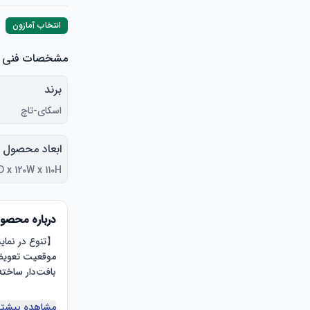
انتخاب آمازون
مشخصات فنی
برند
اسکای-تاچ
ابعاد محصول
48D x 120W x 110H سانتی
درباره محصو
مشاهده بیشتر