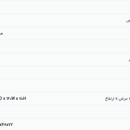
ص
می
48D x 120W x 110H سانتی
120x48x72 سانت