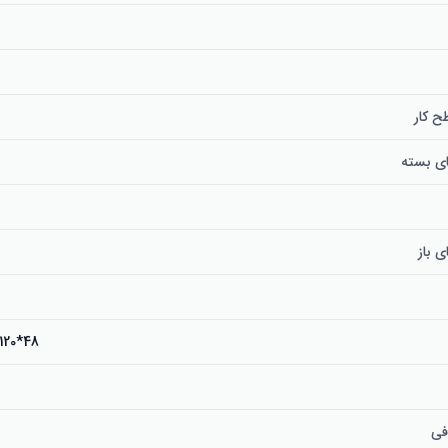
 کار
ی بسته
 باز
48*120*110 سانتی‌متر
فی