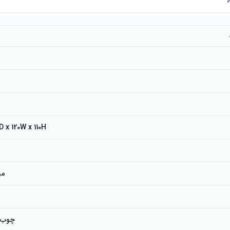
م
48D x 120W x 110H سانتی
می
چوب 