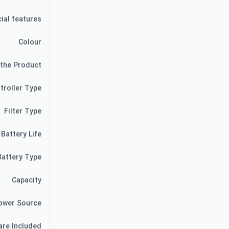
ial features
Colour
 the Product
troller Type
Filter Type
Battery Life
Battery Type
Capacity
ower Source
are Included