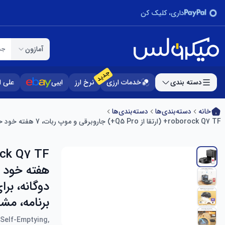
داری، کلیک کن
آمازون
جس
جدید
دسته بندی
خدمات ارزی
نرخ ارز
ایبی
علی 
خانه
دسته‌بندی‌ها
دسته‌بندی‌ها
roborock Q7 TF+ (ارتقا از Q5 Pro+) جاروبرقی و موپ ربات، 7 هفته خود خالی شدن، مکش 10000Pa، سیستم ضد گره خوردگی دوگانه، برای مو و فرش حیوانات خانگی، ناوبری دقیق LiDAR، کنترل برنامه، مشکی
برنامه، مش
Self-Emptying,