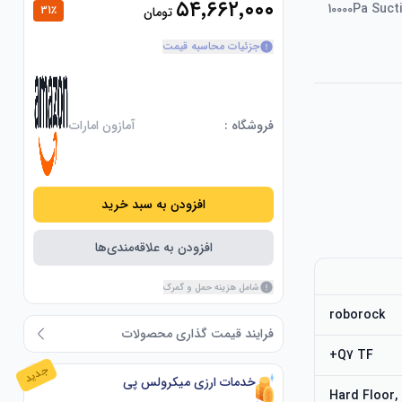
۵۴٬۶۶۲٬۰۰۰
10000Pa Suct
31
٪
تومان
جزئیات محاسبه قیمت
فروشگاه :
آمازون امارات
افزودن به سبد خرید
افزودن به علاقه‌مندی‌ها
شامل هزینه حمل و گمرک
roborock
فرایند قیمت گذاری محصولات
Q7 TF+
جدید
خدمات ارزی میکرولس پی
Hard Floor,