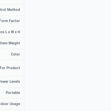
trol Method
Form Factor
ns L x W x H
Item Weight
Color
For Product
ower Levels
Portable
tdoor Usage