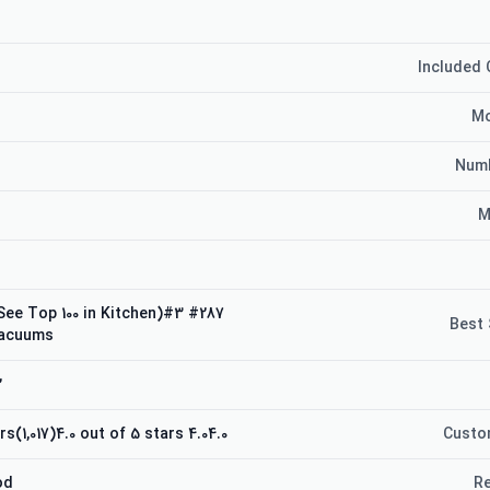
Included
Mo
Numb
M
en (See Top 100 in Kitchen)#3
Best 
Vacuums
2
4.04.0 out of 5 stars(1,017)4.0 out of 5 stars
Custo
od
Re