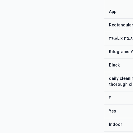
App
Rectangula
36.8L x 35.
7.5 
Black
daily clean
thorough cl
2
Yes
Indoor