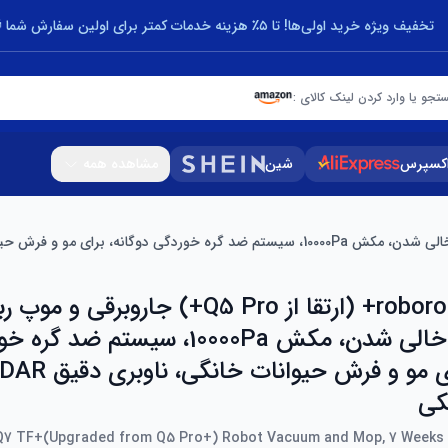
تخفیف ویژه خرید اولی‌ها! تا ۵٪ هزینه خدمات کمتر برای اولین سفارش شما 🎁
تجو یا وارد کردن لینک کالای :
اکسپرس
شین
مشاهده همه
هفته خود خالی شدن، مکش 10000Pa، سیستم ضد 
کی
Q7 TF+(Upgraded from Q5 Pro+) Robot Vacuum and Mop, 7 Weeks 