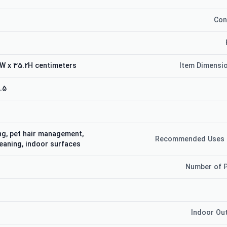
Con
r
8W x 35.2H centimeters
Item Dimensio
Kilograms
ing, pet hair management,
Recommended Uses 
eaning, indoor surfaces
Number of P
Indoor Ou