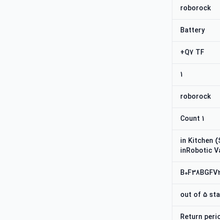
roborock
Battery
Q7 TF+
1
roborock
1 Count
#287 in Kitch
inRobotic 
B0F38BGFV
Return peri