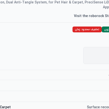
ion, Dual Anti-Tangle System, for Pet Hair & Carpet, PreciSense Li
App
Visit the roborock S
زون
تخفیف محدود زمان
 Carpet
Surface rec