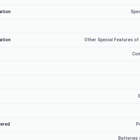
ation
Spec
ation
Other Special Features of
Con
wered
P
Batteries 