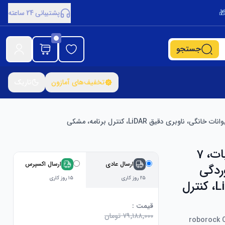
پشتیبانی 24 ساعته
جستجو
تخفیف‌های آمازون
تاریک
roborock Q7 TF+ (ارتقا از Q5 Pro+) جاروبرقی و موپ ربات، 7
ارسال عادی
ارسال اکسپرس
گره خوردگی
۲۵ روز کاری
۱۵ روز کاری
دوگانه، برای مو و فرش حیوانات خانگی، ناوبری دقیق LiDAR، کنترل
قیمت :
۷۹٬۱۸۸٬۰۰۰ تومان
roborock 