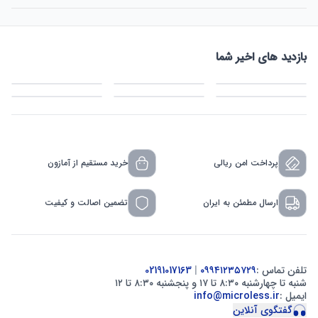
بازدید های اخیر شما
پرداخت امن ریالی
خرید مستقیم از آمازون
ارسال مطمئن به ایران
تضمین اصالت و کیفیت
تلفن تماس :
۰۹۹۴۱۲۳۵۷۲۹
|
02191017163
شنبه تا چهارشنبه ۸:۳۰ تا ۱۷ و پنجشنبه ۸:۳۰ تا ۱۲
ایمیل :
info@microless.ir
گفتگوی آنلاین