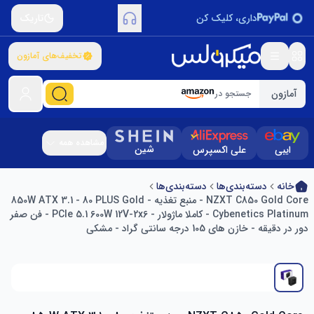
داری، کلیک کن
تاریک
تخفیف‌های آمازون
آمازون
جستجو در
مشاهده همه
شین
ایبی
علی اکسپرس
خانه
دسته‌بندی‌ها
دسته‌بندی‌ها
NZXT C850 Gold Core - منبع تغذیه 850W ATX 3.1 - 80 PLUS Gold -
Cybenetics Platinum - کاملا ماژولار - PCIe 5.1 600W 12V-2x6 - فن صفر
دور در دقیقه - خازن های 105 درجه سانتی گراد - مشکی