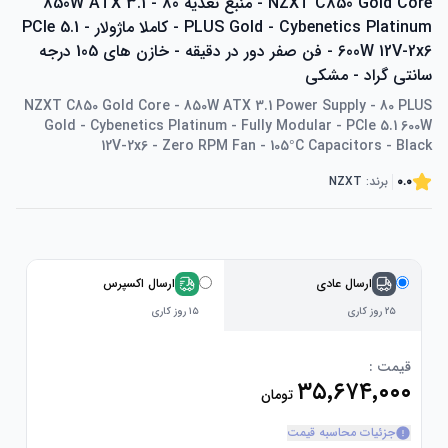
NZXT C850 Gold Core - منبع تغذیه 850W ATX 3.1 - 80
PLUS Gold - Cybenetics Platinum - کاملا ماژولار - PCIe 5.1
600W 12V-2x6 - فن صفر دور در دقیقه - خازن های 105 درجه
سانتی گراد - مشکی
NZXT C850 Gold Core - 850W ATX 3.1 Power Supply - 80 PLUS
Gold - Cybenetics Platinum - Fully Modular - PCIe 5.1 600W
12V-2x6 - Zero RPM Fan - 105°C Capacitors - Black
0.0
برند:
NZXT
ارسال عادی
ارسال اکسپرس
۲۵ روز کاری
۱۵ روز کاری
قیمت :
۳۵٬۶۷۴٬۰۰۰
تومان
جزئیات محاسبه قیمت