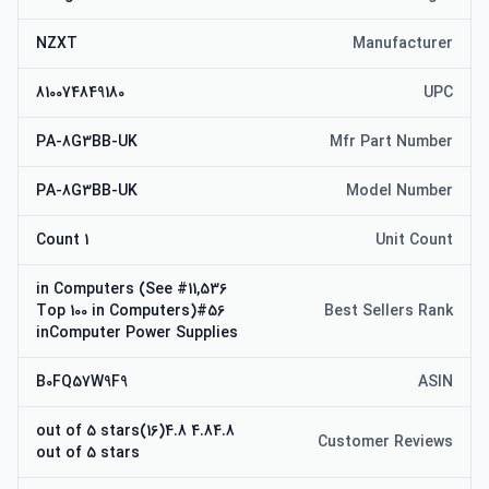
NZXT
Manufacturer
810074849180
UPC
PA-8G3BB-UK
Mfr Part Number
PA-8G3BB-UK
Model Number
1 Count
Unit Count
#11,536 in Computers (See
Top 100 in Computers)#56
Best Sellers Rank
inComputer Power Supplies
B0FQ57W9F9
ASIN
4.84.8 out of 5 stars(16)4.8
Customer Reviews
out of 5 stars