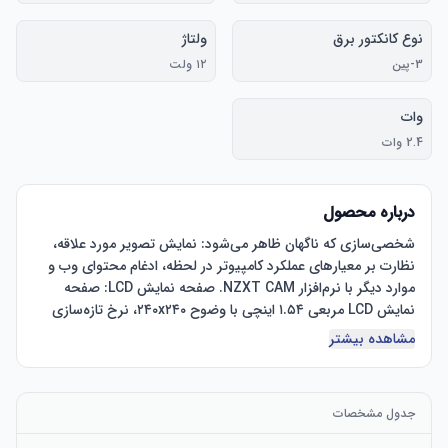
نوع کانکتور برق
ولتاژ
3-پین
۱۲ ولت
وات
2.4 وات
درباره محصول
شخصی‌سازی که ناگهان ظاهر می‌شود: نمایش تصویر مورد علاقه، 
نظارت بر معیارهای عملکرد کامپیوتر در لحظه، ادغام محتوای وب و 
موارد دیگر با نرم‌افزار NZXT CAM. صفحه نمایش LCD: صفحه 
نمایش LCD مربعی ۱.۵۴ اینچی با وضوح ۲۴۰x۲۴۰، نرخ تازه‌سازی 
۳۰ هرتز و نور پس‌زمینه روشن ۳۰۰ کاندلا بر متر مربع، محتوای روی 
مشاهده بیشتر
پمپ با کارایی بالا: پمپ قدرتمند Asetek با سرعت حداکثر ۲۸۰۰ دور 
جدول مشخصات
در دقیقه کار می‌کند تا گردش خنک‌کننده کارآمد و بی‌صدا را تضمین 