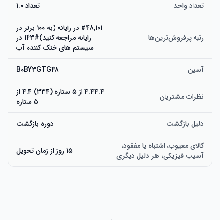
تعداد واحد
تعداد ۱.۰
#48,101 در رایانه (به 100 برتر در
رتبه پرفروش‌ترین‌ها
رایانه مراجعه کنید)#143 در
سیستم های خنک کننده آب
آسین
B0BY3GTG48
۴.۴۴.۴ از ۵ ستاره (۳۳۴) ۴.۴ از
نظرات مشتریان
۵ ستاره
دلیل بازگشت
دوره بازگشت
کالای معیوب، اشتباه یا مفقود،
۱۵ روز از زمان تحویل
آسیب فیزیکی، هر دلیل دیگری