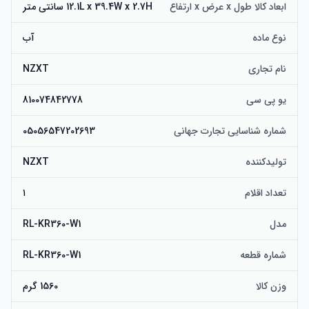
ابعاد کالا طول x عرض x ارتفاع
12.1L x 39.4W x 2.7H سانتی متر
نوع ماده
آب
نام تجاری
NZXT
یو پی سی
810074842778
شماره شناسایی تجارت جهانی
05056547202693
تولیدکننده
NZXT
تعداد اقلام
۱
مدل
RL-KR360-W1
شماره قطعه
RL-KR360-W1
وزن کالا
1560 گرم