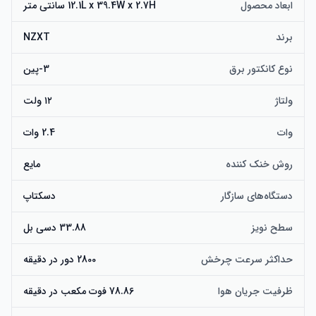
ابعاد محصول
12.1L x 39.4W x 2.7H سانتی متر
خنک‌کننده رنگارنگ: فن‌های RGB Core با یاتاقان‌های دینامیک 
برند
NZXT
سیال، تعادل بهینه‌ای از فشار استاتیک و جریان هوا را برای 
نوع کانکتور برق
3-پین
راه‌اندازی ساده: یک کابل جداشونده از پمپ به مادربرد، نصب را 
ولتاژ
۱۲ ولت
وات
2.4 وات
لوله تقویت‌شده: روکش‌های بافته‌شده نایلونی، لوله‌های لاستیکی را 
از نشت محافظت می‌کنند و جابجایی بدون نگرانی را تضمین 
روش خنک کننده
مایع
دستگاه‌های سازگار
دسکتاپ
سازگاری با CPU: شامل تمام سخت‌افزارهای نصب لازم برای 
سوکت‌های CPU اینتل و AMD است.
سطح نویز
33.88 دسی بل
حداکثر سرعت چرخش
2800 دور در دقیقه
ظرفیت جریان هوا
78.86 فوت مکعب در دقیقه