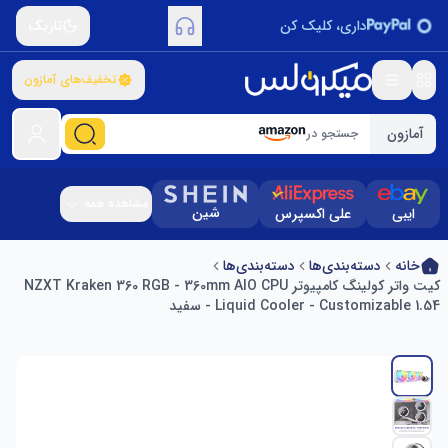
داری، کلیک کن
تاریک
تخفیف‌های آمازون
آمازون
جستجو در
مشاهده همه
شین
ایبی
علی اکسپرس
خانه
دسته‌بندی‌ها
دسته‌بندی‌ها
کیت واتر کولینگ کامپیوتر NZXT Kraken 360 RGB - 360mm AIO CPU
Liquid Cooler - Customizable 1.54 - سفید