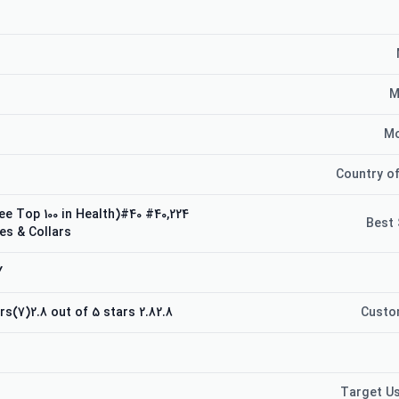
M
Mo
Country of
lth (See Top 100 in Health)#40
Best 
es & Collars
Y
2.82.8 out of 5 stars(7)2.8 out of 5 stars
Custo
Target U