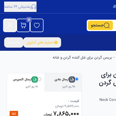
پشتیبانی 24 ساعته
جستجو
تخفیف‌های آمازون
تاریک
 برای
ارسال عادی
ارسال اکسپرس
360 درجه - بریس گردن
۲۵ روز کاری
۱۵ روز کاری
Neck Corr
قیمت :
۹٬۵۶۶٬۰۰۰ تومان
۷٬۸۶۵٬۰۰۰
18
٪
تومان