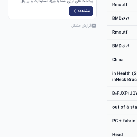
پرداخت‌های ارزی شما با ویزا، مسترکارت و پی‌پال
Rmoutf
مشاهده
BMD0609
گزارش مشکل
Rmoutf
BMD0609
China
#40,224 in Hea
inNeck Brac
B0FJXF4JQ
PC + fabric
Head