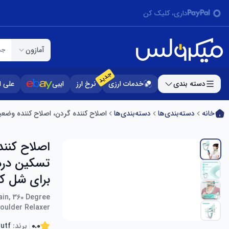
داری، کلیک کن
آمازون
جس
جدید
دسته بندی
خدمات ارزی
نرخ ارز
ایبی
علی 
خانه
دسته‌بندی‌ها
دسته‌بندی‌ها
اصلاح کننده گردن، اصلاح کننده وضعیت گردن، برانکار 
اصلاح کنند
برای شل کن
ain, 360 Degree
houlder Relaxer
0.0
برند:
utf