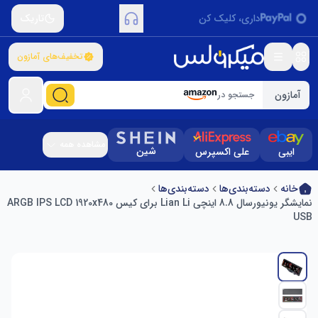
داری، کلیک کن
تاریک
تخفیف‌های آمازون
آمازون
جستجو در
مشاهده همه
شین
ایبی
علی اکسپرس
خانه
دسته‌بندی‌ها
دسته‌بندی‌ها
نمایشگر یونیورسال 8.8 اینچی Lian Li برای کیس ARGB IPS LCD 1920x480
USB