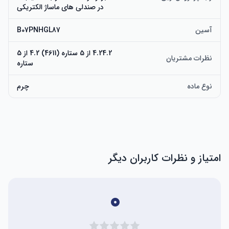
در صندلی های ماساژ الکتریکی
آسین
B07PNHGL87
4.24.2 از 5 ستاره (4611) 4.2 از 5
نظرات مشتریان
ستاره
نوع ماده
چرم
امتیاز و نظرات کاربران دیگر
۰