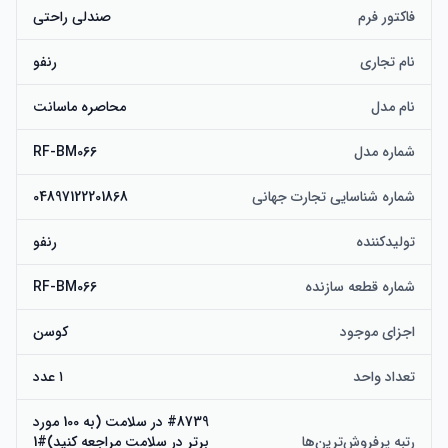
فاکتور فرم
صندلی راحتی
نام تجاری
رنفو
نام مدل
محاصره ماسانت
شماره مدل
RF-BM066
شماره شناسایی تجارت جهانی
04897122201868
تولیدکننده
رنفو
شماره قطعه سازنده
RF-BM066
اجزای موجود
کوسن
تعداد واحد
۱ عدد
#8739 در سلامت (به 100 مورد
رتبه پرفروش‌ترین‌ها
برتر در سلامت مراجعه کنید)#1