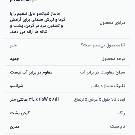
ذکر نشده است]
ماساژ شیاتسو قابل تنظیم را با
گرما و لرزش صندلی برای آرامش
مزایای محصول
و تسکین درد در گردن، پشت و
شانه ها ارائه می دهد.
آیا محصول بی‌سیم است؟
خیر
درجه محصول
جدید
سطح مقاومت در برابر آب
مقاوم در برابر آب نیست
تکنیک ماساژ درمانی
شیاتسو
ابعاد کالا طول x عرض x ارتفاع
21L x 45W x 81H سانتی متر
رنگ
گردن پشت
نام سبک
مدرن