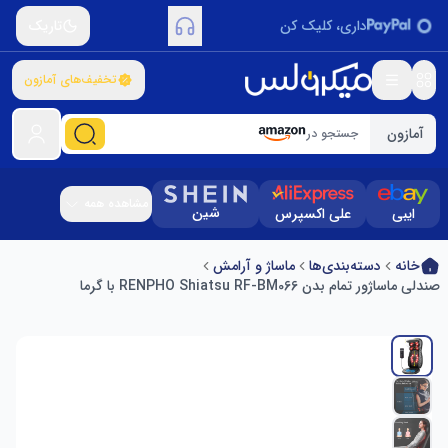
داری، کلیک کن
تاریک
تخفیف‌های آمازون
آمازون
جستجو در
مشاهده همه
شین
ایبی
علی اکسپرس
خانه
دسته‌بندی‌ها
ماساژ و آرامش
صندلی ماساژور تمام بدن RENPHO Shiatsu RF-BM066 با گرما