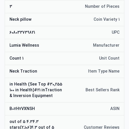
3
Number of Pieces
Neck pillow
Coin Variety 1
608033739821
UPC
Lumia Wellness
Manufacturer
1 Count
Unit Count
Neck Traction
Item Type Name
#30,255 in Health (See Top
100 in Health)#21 inTraction
Best Sellers Rank
& Inversion Equipment
B07H7VXNSH
ASIN
4.34.3 out of 5
stars(2,106)4.3 out of 5
Customer Reviews