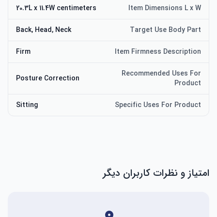
20.3L x 11.4W centimeters
Item Dimensions L x W
Back, Head, Neck
Target Use Body Part
Firm
Item Firmness Description
Recommended Uses For
Posture Correction
Product
Sitting
Specific Uses For Product
امتیاز و نظرات کاربران دیگر
۰