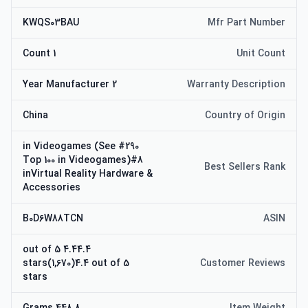
KWQS03BAU
Mfr Part Number
1 Count
Unit Count
2 Year Manufacturer
Warranty Description
China
Country of Origin
#290 in Videogames (See
Top 100 in Videogames)#8
Best Sellers Rank
inVirtual Reality Hardware &
Accessories
B0D6W88TCN
ASIN
4.44.4 out of 5
stars(1,670)4.4 out of 5
Customer Reviews
stars