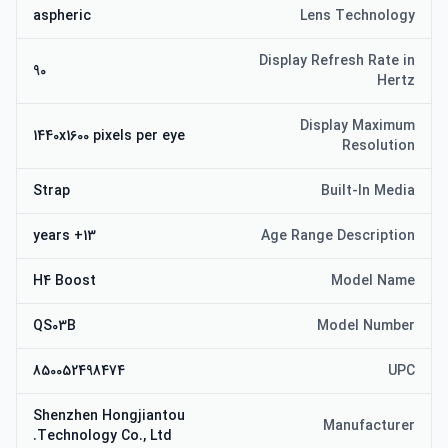
aspheric
Lens Technology
Display Refresh Rate in
90
Hertz
Display Maximum
1440x1600 pixels per eye
Resolution
Strap
Built-In Media
13+ years
Age Range Description
H4 Boost
Model Name
QS03B
Model Number
850052498474
UPC
Shenzhen Hongjiantou
Manufacturer
Technology Co., Ltd.