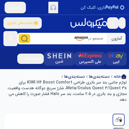
داری، کلیک کن
تاریک
تخفیف‌های آمازون
آمازون
جستجو در
مشاهده همه
شین
ایبی
علی اکسپرس
خانه
دسته‌بندی‌ها
دسته‌بندی‌ها
لوازم جانبی بند سر باتری طراحی KIWI H4 Boost Comfort برای
Meta/Oculus Quest 3/Quest 3s، شارژ سریع دوگانه هدست واقعیت
مجازی و بند باتری در 2.5 ساعت، بند سر Halo فشار صورت را کاهش می
دهد