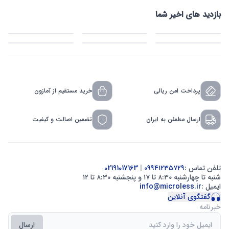
بازدید های اخیر شما
پرداخت امن ریالی
خرید مستقیم از آمازون
ارسال مطمئن به ایران
تضمین اصالت و کیفیت
تلفن تماس :
۰۹۹۴۱۲۳۵۷۲۹
|
02191017163
شنبه تا چهارشنبه ۸:۳۰ تا ۱۷ و پنجشنبه ۸:۳۰ تا ۱۲
ایمیل :
info@microless.ir
گفتگوی آنلاین
خبرنامه
ارسال