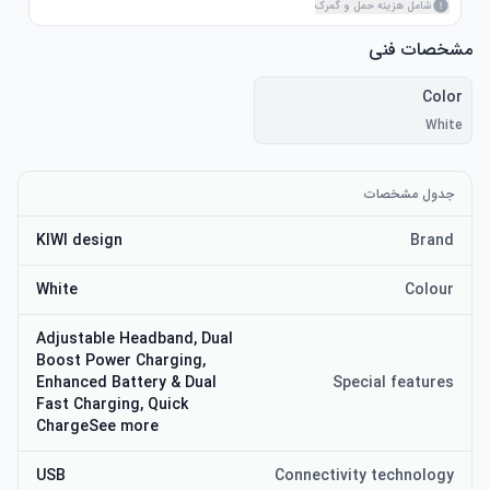
شامل هزینه حمل و گمرک
مشخصات فنی
Color
White
جدول مشخصات
KIWI design
Brand
White
Colour
Adjustable Headband, Dual
Boost Power Charging,
Enhanced Battery & Dual
Special features
Fast Charging, Quick
ChargeSee more
USB
Connectivity technology