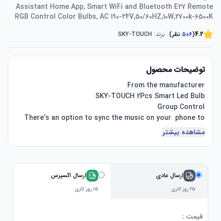
Assistant Home App, Smart WiFi and Bluetooth E27 Remote
RGB Control Color Bulbs, AC 190-24V,50/60HZ,10W,2700k-6500K
4.2
(
۵۰۶
نظر)
برند:
SKY-TOUCH
توضیحات محصول
There’s an option to sync the music on your  phone to 
the app to pulse the light bulbs to match the rhythm of 
مشاهده بیشتر
your  music. It's fun nonetheless being able to have 
multiple colors when  you're hosting a party or playing 
ارسال عادی
ارسال اکسپرس
SKY-TOUCH Upgrade WIFI color changing ligh bulb bring 
۲۵ روز کاری
۱۵ روز کاری
First :You can contact the bulb to the alexa and google 
قیمت :