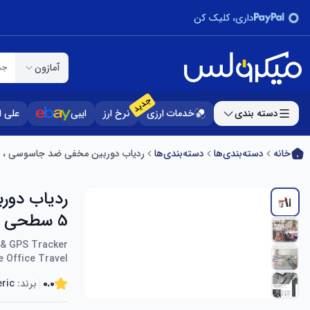
داری، کلیک کن
آمازون
جس
جدید
دسته بندی
خدمات ارزی
نرخ ارز
ایبی
علی 
خانه
دسته‌بندی‌ها
دسته‌بندی‌ها
ردیاب دوربین مخفی ضد جاسوسی ، اسکنر سیگنال RF با حساسیت 5 سطحی tector
5 سطحی Hidden Camera Anti Spy Detector
g & GPS Tracker
e Office Travel
0.0
برند:
ric