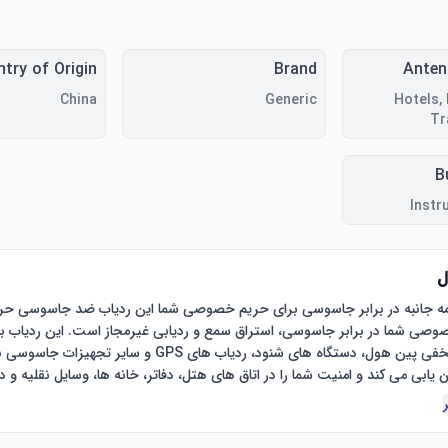
try of Origin
Brand
Anten
China
Generic
Hotels,
Tr
B
Instr
ل