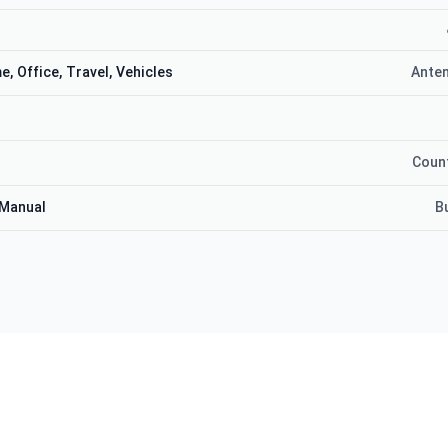
, Office, Travel, Vehicles
Anten
Count
 Manual
B
انه حریم خصوصی و استفاده در حال حرکت.
رای این محصول در دسترس نیست.