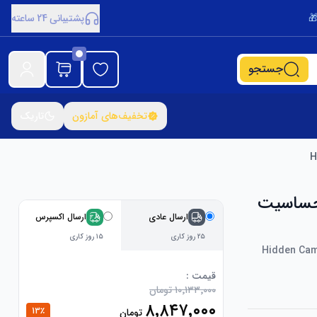
پشتیبانی 24 ساعته
جستجو
تخفیف‌های آمازون
تاریک
ضد جاسوسی ، اسکنر سیگنال RF با حساسیت
ارسال عادی
ارسال اکسپرس
۲۵ روز کاری
۱۵ روز کاری
Hidden Came
قیمت :
۱۰٬۱۳۳٬۰۰۰ تومان
۸٬۸۴۷٬۰۰۰
13
٪
تومان