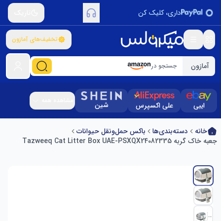
داری، کلیک کن
تاریک
تخفیف‌های آمازون
آمازون
جستجو در
مشاهده همه
شین
ایبی
علی اکسپرس
خانه
دسته‌بندی‌ها
باکس حمل‌ونقل حیوانات
جعبه خاک گربه Tazweeq Cat Litter Box UAE-PSXQX24082335