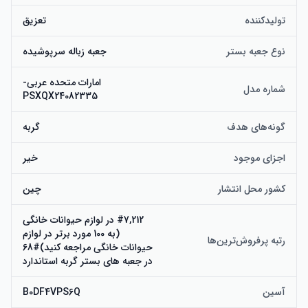
تولیدکننده
تعزیق
نوع جعبه بستر
جعبه زباله سرپوشیده
امارات متحده عربی-
شماره مدل
PSXQX24082335
گونه‌های هدف
گربه
اجزای موجود
خیر
کشور محل انتشار
چین
#7,212 در لوازم حیوانات خانگی
(به 100 مورد برتر در لوازم
رتبه پرفروش‌ترین‌ها
حیوانات خانگی مراجعه کنید)#68
در جعبه های بستر گربه استاندارد
آسین
B0DF4VPS6Q