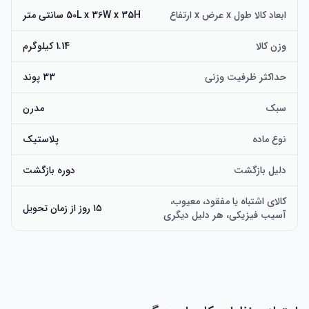
ابعاد کالا طول x عرض x ارتفاع
50L x 36W x 35H سانتی متر
وزن کالا
1.14 کیلوگرم
حداکثر ظرفیت وزنی
33 پوند
سبک
مدرن
نوع ماده
پلاستیک
دلیل بازگشت
دوره بازگشت
کالای اشتباه یا مفقود، معیوب،
۱۵ روز از زمان تحویل
آسیب فیزیکی، هر دلیل دیگری