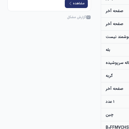
مشاهده
صفحه آخر
گزارش مشکل
صفحه آخر
 هوشمند نیست
بله
اله سرپوشیده
گربه
صفحه آخر
۱ عدد
چین
B0FFMVCHS