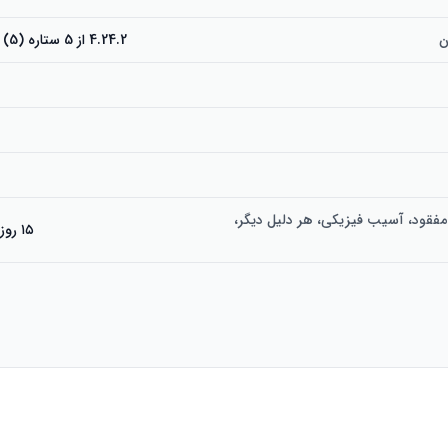
ن
4.24.2 از 5 ستاره (5) 4.2 از 5 ستاره
ف
ا مفقود، آسیب فیزیکی، هر دلیل دیگر،
۱۵ روز از زمان تحویل