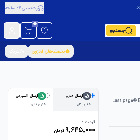
پشتیبانی 24 ساعته
جستجو
تخفیف‌های آمازون
تاریک
ارسال عادی
ارسال اکسپرس
Last page® E
۲۵ روز کاری
۱۵ روز کاری
قیمت :
۹٬۶۴۵٬۰۰۰
تومان