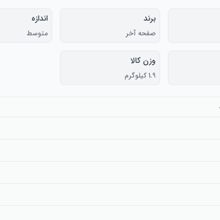
برند
اندازه
صفحه آخر
متوسط
وزن کالا
1.9 کیلوگرم
ف