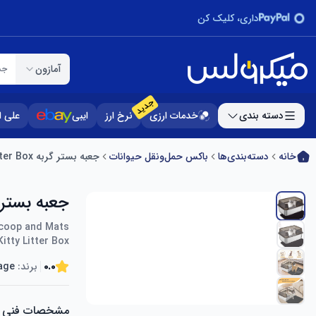
داری، کلیک کن
آمازون
جس
جدید
دسته بندی
خدمات ارزی
نرخ ارز
ایبی
علی 
خانه
دسته‌بندی‌ها
باکس حمل‌ونقل حیوانات
جعبه بستر گربه Last page® l Cat Litter Box
جعبه بستر گربه at Litter Box
 Scoop and Mats
itty Litter Box
0.0
برند:
age®
مشخصات فنی