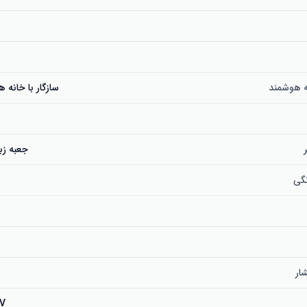
ه هوشمند
سازگار با خانه
جعبه زب
گی
ار
V