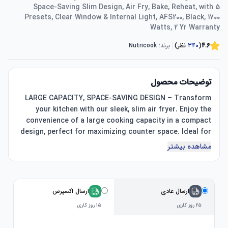
Space-Saving Slim Design, Air Fry, Bake, Reheat, with 5
Presets, Clear Window & Internal Light, AFS200, Black, 1700
Watts, 2 Yr Warranty
4.6
(
۳۴۰
نظر)
برند:
Nutricook
توضیحات محصول
LARGE CAPACITY, SPACE-SAVING DESIGN – Transform 
your kitchen with our sleek, slim air fryer. Enjoy the 
convenience of a large cooking capacity in a compact 
design, perfect for maximizing counter space. Ideal for 
مشاهده بیشتر
Extra-Large 7.6L Basket – Perfect for family meals and 
gatherings. Easily fits two 1.2 kg whole chickens or up to 
SLIM DESIGN – Only 26.5cm wide. Designed to save 
ارسال عادی
ارسال اکسپرس
countertop space, perfect for small or compact 
۲۵ روز کاری
۱۵ روز کاری
kitchens, without compromising on cooking 