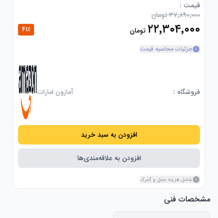
Clear Viewing Window – Easily monitor your cooking 
قیمت :
۳۷٬۸۹۰٬۰۰۰ تومان
progress without opening the basket, ensuring meals 
۲۲٬۳۰۴٬۰۰۰
41
٪
تومان
8 Versatile Cooking Functions – Enjoy a range of 
options with 3 main cooking programs: Air Fry, Bake, 
جزئیات محاسبه قیمت
Reheat, plus 5 convenient presets: Fries, Chicken, Fish, 
Effortless Cleanup – The non-stick, PFOA/BPA-free air 
fryer basket and cooking tray are dishwasher-safe, 
فروشگاه :
آمازون امارات
making post-cooking cleanup a breeze!
افزودن به سبد خرید
افزودن به علاقه‌مندی‌ها
شامل هزینه حمل و گمرک
مشخصات فنی