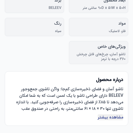
ابعاد محصول
برند
90D x 51W x 50H سانتی متر
BELEEV
مواد
رنگ
فلز، لاستیک
سیاه
ویژگی‌های خاص
تاشو آسان، چرخ‌های قابل چرخش
360 درجه با ترمز
درباره محصول
تاشو آسان و فضای ذخیره‌سازی کم‌جا: واگن تاشوی جمع‌وجور 
BELEEV دارای طراحی تاشو با یک لمس است که به شما امکان 
می‌دهد تا ۸۵٪ از فضای ذخیره‌سازی را صرفه‌جویی کنید. با اندازه 
تاشوی تنها ۳۰ × ۱۸ × ۶۱ سانتی‌متر، به راحتی در صندوق عقب 
ماشین، گاراژ یا کمد شما جا می‌شود و استفاده از فضا را به حداقل 
مشاهده بیشتر
می‌رساند. این واگن تاشو، راه‌حل ایده‌آلی برای فضاهای تنگ و 