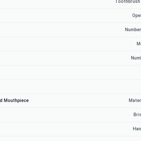
Toothbrush
Ope
Number
M
Numb
ed Mouthpiece
Mater
Bri
Han