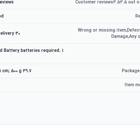
eviews:
Customer reviews3.53.5 out of
od
Re
Wrong or missing item,Defect
30 days from delivery
Damage,Any o
d Battery batteries required.
39.7 x 23.29 x 9.09 cm; 500 g
Package
Item m