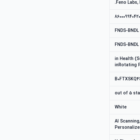
Feno Labs, I
86000994042
FNDS-BNDL
FNDS-BNDL
#122,101 in He
inRotating
B0FTXSKQ4
White
AI Scanning,
Personalize