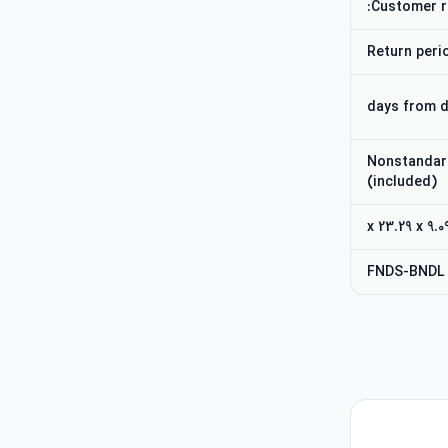
Customer r
Return peri
1 Nonstandar
(included)
FNDS-BNDL