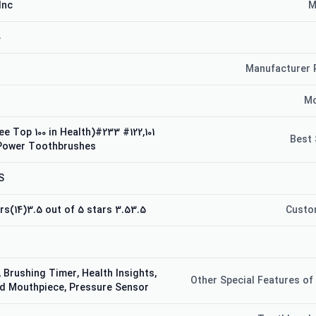
nc.
M
0
Manufacturer 
Mo
alth (See Top 100 in Health)#233
Best 
 Power Toothbrushes
S
3.53.5 out of 5 stars(14)3.5 out of 5 stars
Custo
 Brushing Timer, Health Insights,
Other Special Features of
d Mouthpiece, Pressure Sensor