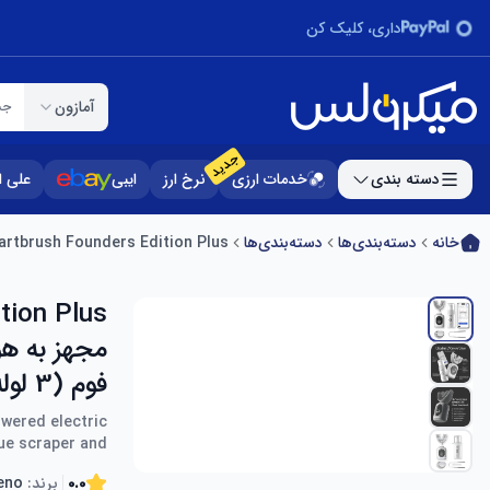
داری، کلیک کن
آمازون
جس
جدید
دسته بندی
خدمات ارزی
نرخ ارز
ایبی
علی 
خانه
دسته‌بندی‌ها
دسته‌بندی‌ها
Feno Smartbrush Founders Edition Plus – یک مسواک برقی مجهز به هوش مصنوعی با دهانی شخصی سازی شده، خمیر دندا
مجهز به ه
فوم (3 لوله)، اسکرابر زبان و
owered electric
ue scraper and
0.0
برند:
eno