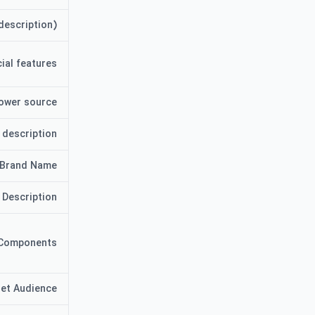
description)
ial features
ower source
 description
Brand Name
 Description
 Components
et Audience