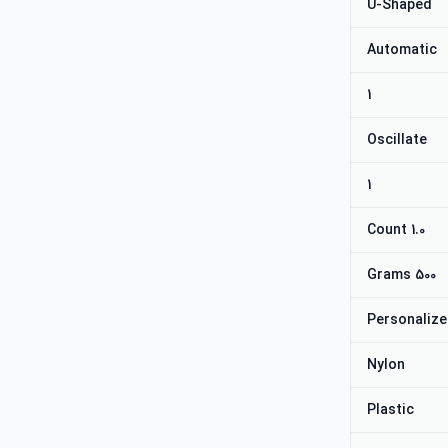
U-Shaped
Automatic
1
Oscillate
1
1.0 Count
500 Grams
Personaliz
Nylon
Plastic