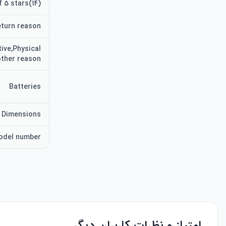
 5 stars(14)
turn reason
ive,Physical
ther reason
Batteries
 Dimensions
odel number