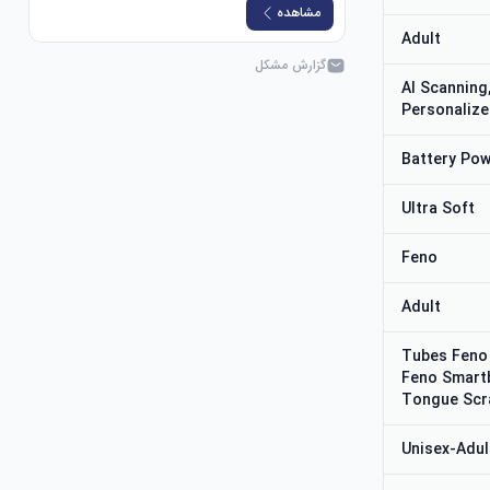
مشاهده
Adult
گزارش مشکل
AI Scanning,
Personalize
Battery Po
Ultra Soft
Feno
Adult
3 Tubes Fen
Feno Smartb
Tongue Scr
Unisex-Adul