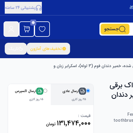
پشتیبانی 24 ساعته
جستجو
تخفیف‌های آمازون
تاریک
Feno  – یک مسواک برقی
ارسال عادی
ارسال اکسپرس
 دندان
۲۵ روز کاری
۱۵ روز کاری
Fe
قیمت :
toothbrus
۱۳۱٬۴۷۴٬۰۰۰
تومان