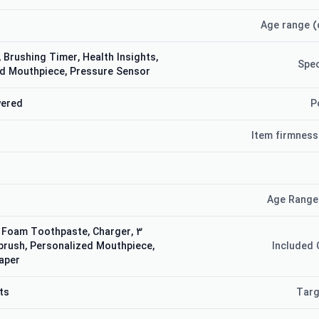
Age range (
 Brushing Timer, Health Insights,
Spec
d Mouthpiece, Pressure Sensor
wered
P
Item firmness
Age Range
o Foam Toothpaste, Charger,
rush, Personalized Mouthpiece,
Included
aper
ts
Targ