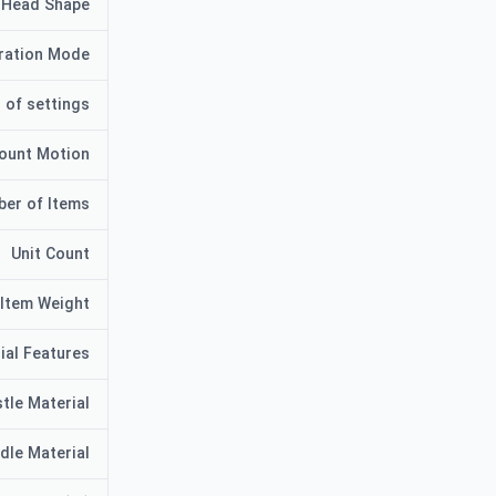
 Head Shape
ration Mode
 of settings
ount Motion
er of Items
Unit Count
Item Weight
ial Features
stle Material
dle Material