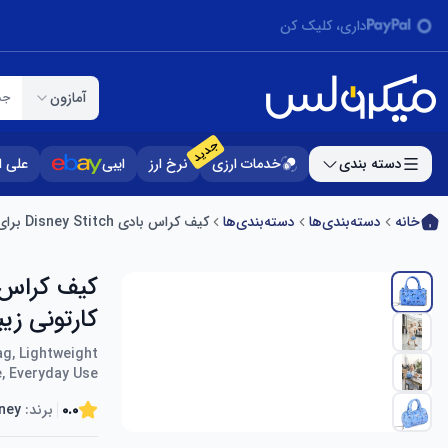
داری، کلیک کن
آمازون
جس
جدید
دسته بندی
خدمات ارزی
نرخ ارز
ایبی
علی 
خانه
دسته‌بندی‌ها
دسته‌بندی‌ها
کیف کراس بادی Disney Stitch برای زنان و دختران، کیف بند شانه کارتونی زیبا، کیف مسافرتی سبک وزن، استفاده روزمره
کارتونی زی
g, Lightweight
e, Everyday Use
0.0
برند:
ney