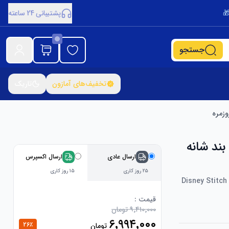
پشتیبانی 24 ساعته
جستجو
تخفیف‌های آمازون
تاریک
ن، کیف بند شانه
ارسال عادی
ارسال اکسپرس
۲۵ روز کاری
۱۵ روز کاری
Disney Stitch
قیمت :
۹٬۴۱۰٬۰۰۰ تومان
۶٬۹۹۴٬۰۰۰
26
٪
تومان