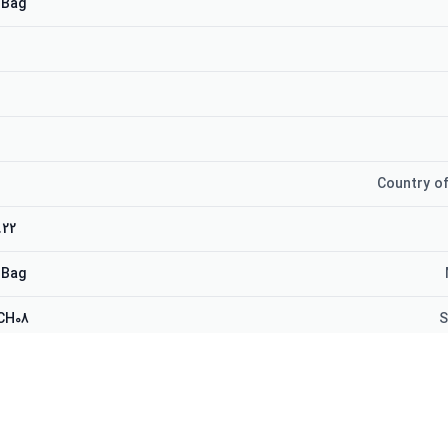
 Bag
Country of
 Kilograms
 Bag
CH08
S
CH08
Manufacturer 
 Bag
Ite