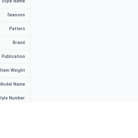
Style Name
Seasons
Pattern
Brand
 Publication
Item Weight
Model Name
tyle Number
Part Number
m Type Name