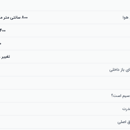
هوا
800 سانتی متر مکعب در دقیقه
1400 دور در دق
۲۴۰
تغییر
ی باز داخلی
‌سیم است؟
درت
ق اصلی