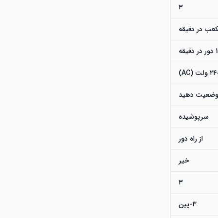
۳
یقه
 ولت (AC)
 وضعیت دهید
سرپوشیده
از راه دور
خیر
۳
3-پین