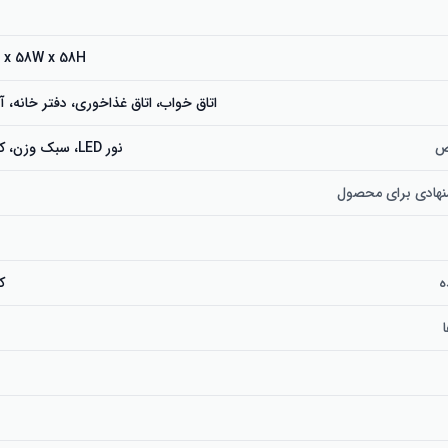
3D x 58W x 58H سانتی
اتاق خواب، اتاق غذاخوری، دفتر خانه، آ
ص
نور LED، سبک وزن، کنترل از راه دور
نهادی برای محصول
ه
ک