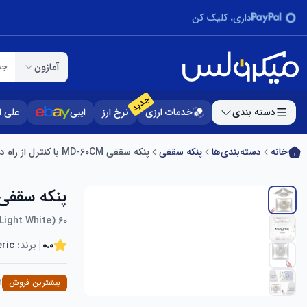
داری، کلیک کن
آمازون
جس
جدید
دسته بندی
خدمات ارزی
نرخ ارز
ایبی
علی 
خانه
دسته‌بندی‌ها
پنکه سقفی
پنکه سقفی MD-60CM با کنترل از راه دور - با نور سفید LED
پنکه سقفی MD-60CM با کنترل از راه دور - با نور سفی
60 x 60 14" Ceiling Fan with Remote control (With LED Light White)
0.0
برند:
ric
بیشترین فروش
ing Fans