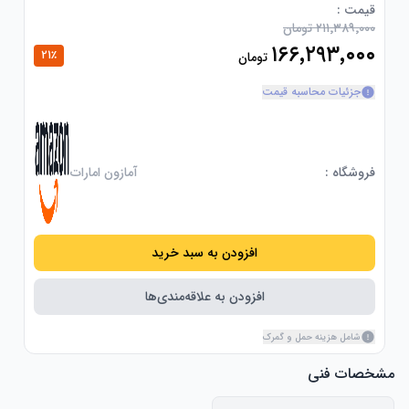
Experience failure detection and real-time monitoring 
قیمت :
۲۱۱٬۳۸۹٬۰۰۰ تومان
of the printing  status with the AI camera. Stay 
informed about the progress of your  prints and 
۱۶۶٬۲۹۳٬۰۰۰
21
٪
تومان
capture captivating time-lapse videos of your creations  
جزئیات محاسبه قیمت
فروشگاه :
آمازون امارات
The Elegoo Saturn 4 UItra adopts tilt release 
technology, which enables  the model to be peeled off 
افزودن به سبد خرید
from the release film quickly by tilting the  resin tank, 
افزودن به علاقه‌مندی‌ها
شامل هزینه حمل و گمرک
مشخصات فنی