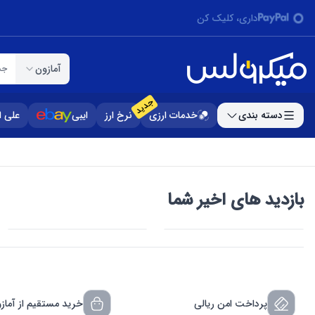
داری، کلیک کن
آمازون
جس
جدید
دسته بندی
خدمات ارزی
نرخ ارز
ایبی
علی 
بازدید های اخیر شما
پرداخت امن ریالی
خرید مستقیم از آماز