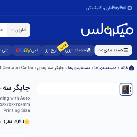
داری، کلیک کن
آمازون
جس
جدید
دسته بندی
خدمات ارزی
نرخ ارز
ایبی
علی 
خانه
دسته‌بندی‌ها
دسته‌بندی‌ها
چاپگر سه بعدی ELEGOO Centauri Carbon
چاپگر سه بعدی ri Carbon
ting with Auto
, 256x256x256mm
Printing Size
4.1
(
۱۷
نظر)
ب