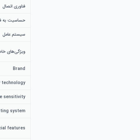
فناوری اتصال
حساسیت به فش
سیستم عامل
ویژگی‌های خا
Brand
Blender، و غیره کار می کند. این سازگاری گسترده افق های خلاقانه شما را گسترش می دهد.
y technology
e sensitivity
ting system
ial features