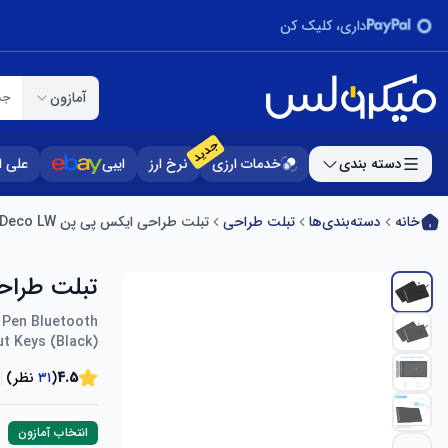
داری، کلیک کن
آمازون
جس
جدید
دسته بندی
خدمات ارزی
نرخ ارز
ایبی
علی 
خانه
دسته‌بندی‌ها
تبلت طراحی
تبلت طراحی ایکس پی پن XP-PEN Deco LW
تبلت طراحی ایک
 Pen Bluetooth
ut Keys (Black)
4.5
(
۳۱
نظر)
انتخاب آمازون