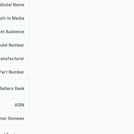
Model Name
uilt-In Media
et Audience
del Number
anufacturer
Part Number
Sellers Rank
ASIN
mer Reviews