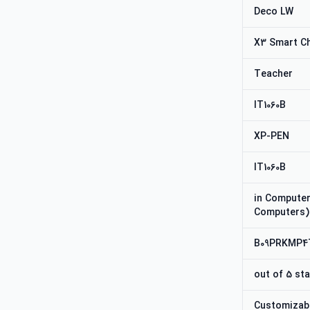
Deco LW
X3 Smart Ch
Teacher
IT1060B
XP-PEN
IT1060B
#18,573 in Comp
Computers)
B09PRKMP4
Customizabl