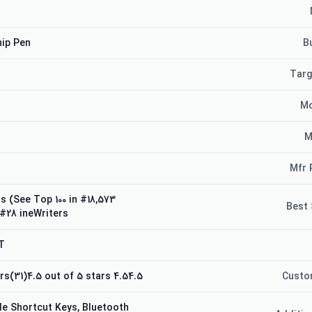
ip Pen
B
Targ
Mo
M
Mfr 
uters (See Top 100 in
Best 
#28 ineWriters
T
4.54.5 out of 5 stars(31)4.5 out of 5 stars
Custo
e Shortcut Keys, Bluetooth