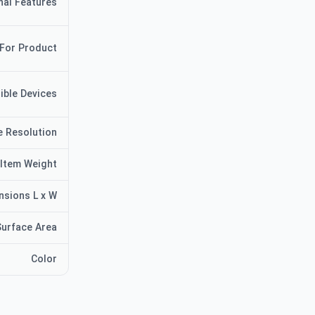
nal Features
 For Product
ible Devices
e Resolution
Item Weight
nsions L x W
Surface Area
Color