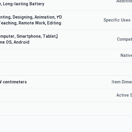
Additio
y, Long-lasting Battery
inting, Designing, Animation, 3D
Specific Uses
Teaching, Remote Work, Editing
omputer, Smartphone, Tablet,
Compat
me OS, Android]
Nativ
4W centimeters
Item Dime
Active 