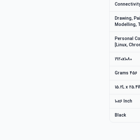
Connectivit
Drawing, Pa
Modelling, 
[Personal C
Linux, Chro
1920x1080
456 Grams
15.2L x 25.
10x6 Inch
Black