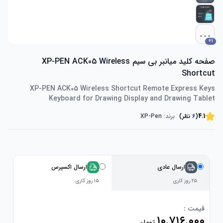
...
+
1
صفحه کلید میانبر بی سیم XP-PEN ACK05 Wireless
Shortcut
XP-PEN ACK05 Wireless Shortcut Remote Express Keys
Keyboard for Drawing Display and Drawing Tablet
4.1
(
۶
نظر)
برند:
XP-Pen
ارسال عادی
ارسال اکسپرس
۲۵ روز کاری
۱۵ روز کاری
قیمت :
۱۰٬۷۱۶٬۰۰۰
تومان