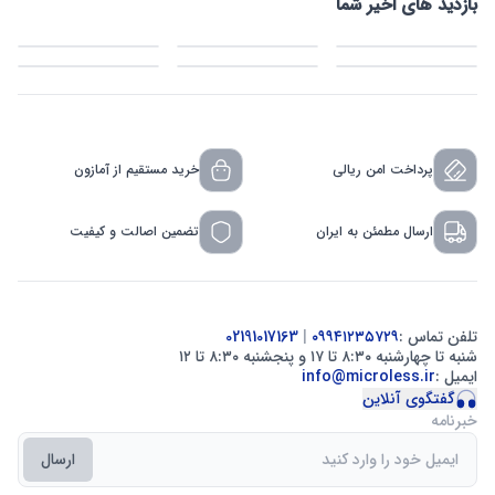
بازدید های اخیر شما
پرداخت امن ریالی
خرید مستقیم از آمازون
ارسال مطمئن به ایران
تضمین اصالت و کیفیت
تلفن تماس :
۰۹۹۴۱۲۳۵۷۲۹
|
02191017163
شنبه تا چهارشنبه ۸:۳۰ تا ۱۷ و پنجشنبه ۸:۳۰ تا ۱۲
ایمیل :
info@microless.ir
گفتگوی آنلاین
خبرنامه
ارسال