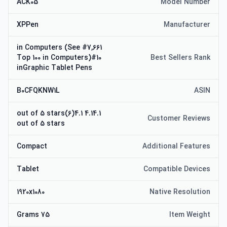
ACK05
Model Number
XPPen
Manufacturer
#7,661 in Computers (See
Top 100 in Computers)#10
Best Sellers Rank
inGraphic Tablet Pens
B0CFQKNW1L
ASIN
4.14.1 out of 5 stars(6)4.1
Customer Reviews
out of 5 stars
Compact
Additional Features
Tablet
Compatible Devices
1920x1080
Native Resolution
75 Grams
Item Weight