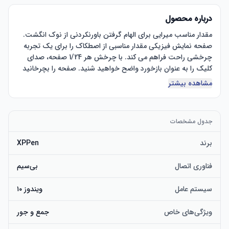
درباره محصول
مقدار مناسب میرایی برای الهام گرفتن باورنکردنی از نوک انگشت. 
صفحه نمایش فیزیکی مقدار مناسبی از اصطکاک را برای یک تجربه 
چرخشی راحت فراهم می کند. با چرخش هر 1/24 صفحه، صدای 
کلیک را به عنوان بازخورد واضح خواهید شنید. صفحه را بچرخانید 
تا بزرگنمایی/کوچک کنید، بوم را بچرخانید یا اندازه قلم مو را تنظیم 
مشاهده بیشتر
سفارشی کردن 40 میانبر بهره وری خود را بالا ببرید. کنترل از راه دور 
جدول مشخصات
میانبر بی سیم دارای 10 کلید است. شما مجاز به سفارشی سازی 4 
مجموعه از طریق درایور هستید - حداکثر 40 میانبر. برای جابه‌جایی 
برند
XPPen
بین مجموعه‌ها، فقط باید یک کلید را فشار دهید. توانایی آن برای 
کار با برنامه های مختلف خود را به یک ابزار بهره وری قدرتمند نه 
فناوری اتصال
بی‌سیم
سیستم عامل
ویندوز ۱۰
اتصال سیمی یا بی سیم. این به شما بستگی دارد. به صورت بی سیم 
از طریق بلوتوث یا دانگل بلوتوث، کابل USB-C وصل شوید و از 
ویژگی‌های خاص
جمع و جور
انتقال پایدار و سریع در حداکثر فاصله 3-5 متری لذت ببرید. 
همچنین می‌توانید از طریق کابل USB-C به اتصال سیمی تغییر 