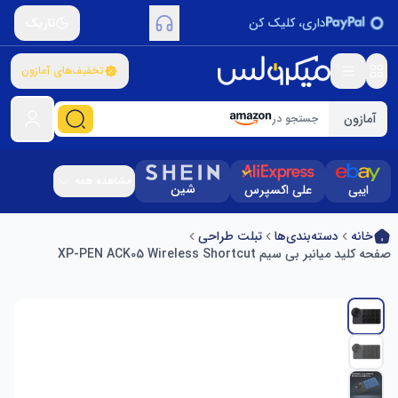
داری، کلیک کن
تاریک
تخفیف‌های آمازون
آمازون
جستجو در
مشاهده همه
شین
ایبی
علی اکسپرس
خانه
دسته‌بندی‌ها
تبلت طراحی
صفحه کلید میانبر بی سیم XP-PEN ACK05 Wireless Shortcut