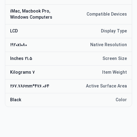
iMac, Macbook Pro,
Compatible Devices
Windows Computers
LCD
Display Type
1920x1080
Native Resolution
21.5 Inches
Screen Size
7 Kilograms
Item Weight
476.064*267.786mm
Active Surface Area
Black
Color