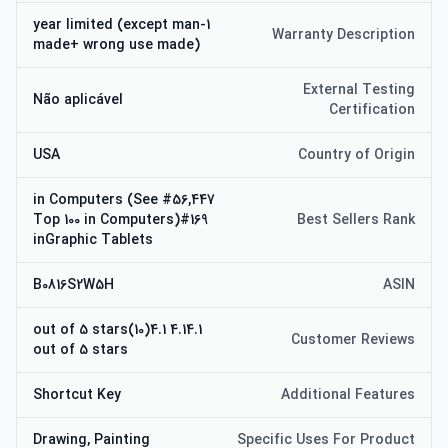
1-year limited (except man
Warranty Description
made+ wrong use made)
External Testing
Não aplicável
Certification
USA
Country of Origin
#56,447 in Computers (See
Top 100 in Computers)#169
Best Sellers Rank
inGraphic Tablets
B0816S2W5H
ASIN
4.14.1 out of 5 stars(10)4.1
Customer Reviews
out of 5 stars
Shortcut Key
Additional Features
Drawing, Painting
Specific Uses For Product