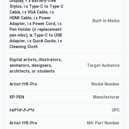
خیره کننده و در عین حال شفاف نگه داشتن صفحه نمایش شما و 
Display, 2 x Battery-free
Stylus, 1 x Type-C to Type-C
Cable, 1 x VGA Cable, 1 x
HDMI Cable, 1 x Power
XP-Pen Artist 22R Pro از Windows10/8/7، Mac OS X10.10 و 
Built-In Media
Adapter, 1 x Power Cord, 1 x
بالاتر پشتیبانی می کند. سازگار با نرم افزارهای محبوب هنر دیجیتال 
Pen Holder (8 replacement
مانند Adobe، Photoshop، Illustrator، SAI، CDR، GIMP، 
pen nibs), 1x Type-C to USB
Krita، Medibang، Fire Alpaca، Blender 3D و غیره. XP-Pen 
Adapter, 1 x Quick Guide, 1 x
یک ضمانت یک ساله [گارانتی فقط در شرایطی که آسیب توسط 
Cleaning Cloth
انسان ایجاد نشده باشد معتبر است] و پشتیبانی فنی مادام العمر 
برای همه تبلت ها/نمایشگرهای قلم ما ارائه می دهد. [یادآوری گرم: 
Digital artists, illustrators,
نمایشگر قلم طراحی Artist22R Pro باید با رایانه استفاده شود]
animators, designers,
Target Audience
architects, or students
Artist 22R-Pro
Model Number
XP-PEN
Manufacturer
654913040396
UPC
Artist 22R-Pro
Mfr Part Number