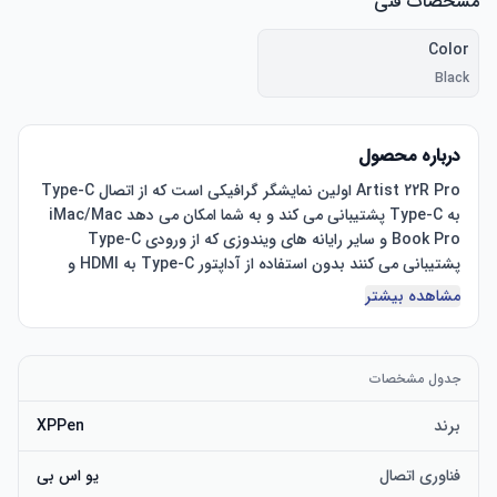
مشخصات فنی
Color
Black
درباره محصول
Artist 22R Pro اولین نمایشگر گرافیکی است که از اتصال Type-C 
به Type-C پشتیبانی می کند و به شما امکان می دهد iMac/Mac 
Book Pro و سایر رایانه های ویندوزی که از ورودی Type-C 
پشتیبانی می کنند بدون استفاده از آداپتور Type-C به HDMI و 
USB به طور مستقیم به 22R Pro متصل کنید. صفحه نمایش 21.5 
مشاهده بیشتر
اینچی بسیار بزرگ و دارای وضوح 1080p، به شما امکان می دهد 
طراحی، طراحی، مدل سازی و ایجاد مستقیماً روی سطح 22R Pro 
داشته باشید و به شما امکان می دهد فرصت های خلاقانه جدیدی را 
جدول مشخصات
برند
XPPen
XP-Pen Artist 22R Pro با بکارگیری جدیدترین نوآوری و فناوری، 
به شما امکان می دهد تقریباً بدون اختلاف منظر و موقعیت مکانی 
فناوری اتصال
یو اس بی
مکان نما دقیق تر حتی در چهار گوشه طراحی کنید تا تجربه طراحی 