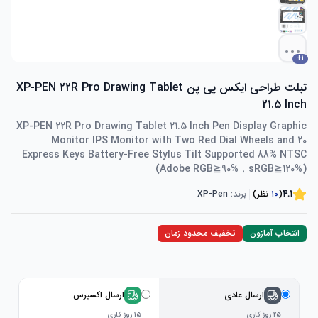
...
+
1
تبلت طراحی ایکس پی پن XP-PEN 22R Pro Drawing Tablet
21.5 Inch
XP-PEN 22R Pro Drawing Tablet 21.5 Inch Pen Display Graphic
Monitor IPS Monitor with Two Red Dial Wheels and 20
Express Keys Battery-Free Stylus Tilt Supported 88% NTSC
(Adobe RGB≧90%，sRGB≧120%)
4.1
(
۱۰
نظر)
برند:
XP-Pen
انتخاب آمازون
تخفیف محدود زمان
ارسال عادی
ارسال اکسپرس
۲۵ روز کاری
۱۵ روز کاری