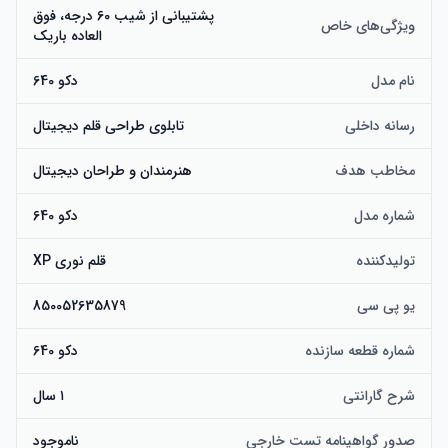
پشتیبانی از شیب 60 درجه، فوق
ویژگی‌های خاص
العاده باریک
نام مدل
دکو 640
رسانه داخلی
تابلوی طراحی قلم دیجیتال
مخاطب هدف
هنرمندان و طراحان دیجیتال
شماره مدل
دکو 640
تولیدکننده
قلم نوری XP
یو پی سی
850052635879
شماره قطعه سازنده
دکو 640
شرح گارانتی
۱ سال
صدور گواهینامه تست خارجی
ناموجود