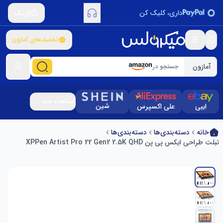
داری، کلیک کن
تاریک
تخفیف‌های آمازون
آمازون
جستجو در
مشاهده همه
شین
ایبی
علی اکسپرس
خانه
دسته‌بندی‌ها
دسته‌بندی‌ها
تبلت طراحی ایکس پی پن XPPen Artist Pro 22 Gen2 2.5K QHD