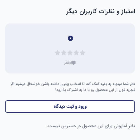
2560 در 1440 با افزایش 33٪ در تراکم پیکسل (137 PPI) است که 
امتیاز و نظرات کاربران دیگر
بدون نیاز به اسکرول کردن، دید واضحی را فراهم می‌کند. نمایشگر 
21.5 اینچی و نسبت تصویر 16:9 فضای کاری راحتی را ارائه می‌دهند، 
در حالی که زاویه دید 178 درجه، رنگ‌های دقیق را از هر موقعیتی 
۰
تضمین می‌کند. این تبلت که برای هنرمندان حرفه‌ای ایده‌آل است، 
خلاقیت را افزایش می‌دهد و هنر شما را به زیبایی به نمایش 
تجربه نقاشی با حس کاغذ: شیشه حکاکی شده AG Nano، حسی 
۰
نظر
صاف و شبیه بوم نقاشی ارائه می‌دهد و تابش خیره‌کننده و 
حواس‌پرتی را برای متخصصان و علاقه‌مندان از بین می‌برد. با 
حداکثر روشنایی ۲۵۰ کاندلا بر متر مربع و نسبت کنتراست ۱۰۰۰:۱، 
نظر شما میتونه به بقیه کمک کنه تا انتخاب بهتری داشته باشن خوشحال میشیم اگر
جزئیات را افزایش داده و تصاویر پر جنب و جوش را تضمین می‌کند. 
تجربه تون از این محصول رو با ما به اشتراک بذارید!
علاوه بر این، فناوری تنظیم نور DC، خستگی چشم را در طول 
استفاده طولانی کاهش می‌دهد و محیطی ایده‌آل برای خلق هنری 
ورود و ثبت دیدگاه
سطوح فشار ۱۶K با اولین کلمه: این قلم با داشتن تراشه هوشمند X3 
نظر آمازونی برای این محصول در دسترس نیست.
Pro، حساسیت فشار ۱۶K را برای یک تجربه نقاشی واقعی ارائه 
می‌دهد. نوک‌های نمدی، حس کاغذ سنتی را تقلید می‌کنند. با دو 