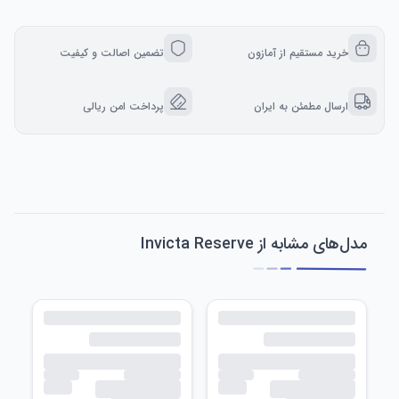
کلید میانبر قابل تنظیم و یک پاک‌کن دیجیتال، کارایی گردش کار را 
افزایش می‌دهد. قابلیت شیب ۶۰ درجه امکان سایه‌زنی طبیعی و 
ضخامت خط متنوع را فراهم می‌کند، در حالی که دقت ±۰.۴ 
خرید مستقیم از آمازون
تضمین اصالت و کیفیت
میلی‌متر، ثبت دقیق جزئیات را تضمین می‌کند. ایده‌آل برای 
هنرمندان و خالقان حرفه‌ای که به دنبال دقت و تطبیق‌پذیری 
ارسال مطمئن به ایران
پرداخت امن ریالی
دکمه کلید بی‌سیم ACK05: این دستگاه مجهز به 40 کلید قابل تنظیم 
و یک صفحه کلید فیزیکی لمسی است و با فراهم کردن دسترسی 
سریع به عملکردهای ضروری، کارایی گردش کار را افزایش می‌دهد. 
این دستگاه که برنده جایزه طراحی خوب 2023 شده است، از 
بلوتوث 5.0 پشتیبانی می‌کند و انعطاف‌پذیری و کارایی فضای کاری 
مدل‌های مشابه از Invicta Reserve
سازگاری جهانی: به راحتی به طیف متنوعی از سیستم‌ها و 
نرم‌افزارها، از جمله ویندوز 7 (یا بالاتر)، macOS 10.13 (یا بالاتر)، 
اندروید 10.0 (یا بالاتر)، ChromeOS 88 (یا بالاتر)، لینوکس متصل 
می‌شود. این انعطاف‌پذیری، ادغام یکپارچه با تنظیمات شما را تضمین 
می‌کند و آن را به انتخابی ایده‌آل برای هر کسی که به دنبال یک 
تبلت طراحی قابل اعتماد و کارآمد با قابلیت‌های صفحه نمایش 
است، تبدیل می‌کند.