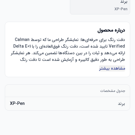
برند
XP-Pen
درباره محصول
دقت رنگ برای حرفه‌ای‌ها: نمایشگر طراحی ما که توسط Calman 
Verified تایید شده است، دقت رنگ فوق‌العاده‌ای را با Delta E<1 
ارائه می‌دهد و ثبات را در بین دستگاه‌ها تضمین می‌کند. هر نمایشگر 
طراحی به طور دقیق کالیبره و آزمایش شده است تا دقت رنگ 
فوق‌العاده‌ای را تضمین کند. *بر اساس فضای رنگی Adobe RGB با 
مشاهده بیشتر
دقت رنگ پیشرو در صنعت: با پوشش 99٪ Adobe RGB، 99٪ 
جدول مشخصات
sRGB و 94٪ Display P3، هنرمندان می‌توانند به پالت رنگی پر 
جنب و جوش 16.7 میلیون رنگ دسترسی داشته باشند. این تبلت 
برند
XP-Pen
که برای عکاسان و طراحان گرافیک ایده‌آل است، نمایش رنگ‌های 
واقعی را تضمین می‌کند و خلاقانه‌ترین مفاهیم شما را به عنوان هنر 
تصاویر شفاف: تبلت طراحی Artist Pro 22 Gen2 دارای وضوح 