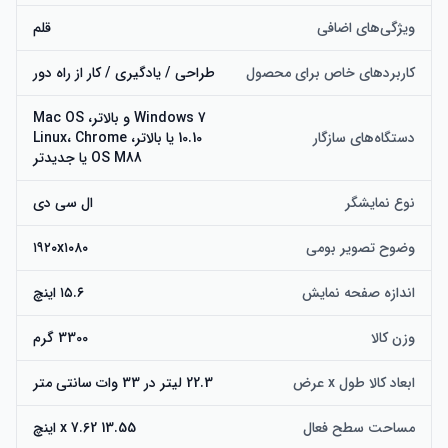
ویژگی‌های اضافی
قلم
کاربردهای خاص برای محصول
طراحی / یادگیری / کار از راه دور
Windows 7 و بالاتر، Mac OS
دستگاه‌های سازگار
10.10 یا بالاتر، Linux، Chrome
OS M88 یا جدیدتر
نوع نمایشگر
ال سی دی
وضوح تصویر بومی
۱۹۲۰x۱۰۸۰
اندازه صفحه نمایش
۱۵.۶ اینچ
وزن کالا
3300 گرم
ابعاد کالا طول x عرض
22.3 لیتر در 33 وات سانتی متر
مساحت سطح فعال
13.55 x 7.62 اینچ