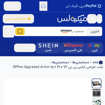
داری، کلیک کن
تاریک
تخفیف‌های آمازون
آمازون
جستجو در
مشاهده همه
شین
ایبی
علی اکسپرس
خانه
دسته‌بندی‌ها
دسته‌بندی‌ها
تبلت طراحی ایکس پی پن XPPen Upgraded Artist 15.6 Pro V2