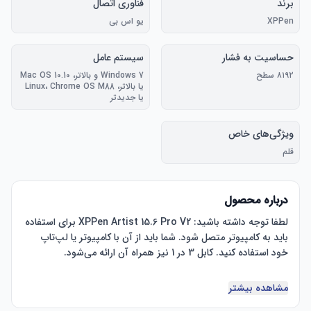
برند
فناوری اتصال
XPPen
یو اس بی
حساسیت به فشار
سیستم عامل
۸۱۹۲ سطح
Windows 7 و بالاتر، Mac OS 10.10
یا بالاتر، Linux، Chrome OS M88
یا جدیدتر
ویژگی‌های خاص
قلم
درباره محصول
لطفا توجه داشته باشید: XPPen Artist 15.6 Pro V2 برای استفاده 
باید به کامپیوتر متصل شود. شما باید از آن با کامپیوتر یا لپ‌تاپ 
حساس به فشار 16K: تبلت طراحی XPPen Artist 15.6 Pro V2 قلم 
مشاهده بیشتر
هوشمند X3 Pro را معرفی می‌کند که دارای 16384 سطح فشار 