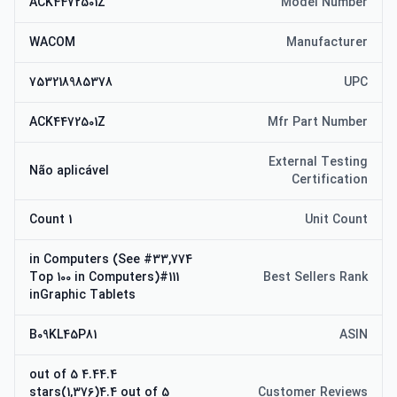
ACK4472501Z
Model Number
WACOM
Manufacturer
753218985378
UPC
ACK4472501Z
Mfr Part Number
External Testing
Não aplicável
Certification
1 Count
Unit Count
#33,774 in Computers (See
Top 100 in Computers)#111
Best Sellers Rank
inGraphic Tablets
B09KL45P81
ASIN
4.44.4 out of 5
stars(1,376)4.4 out of 5
Customer Reviews