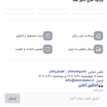
بازدید های اخیر شما
پرداخت امن ریالی
خرید مستقیم از آمازون
ارسال مطمئن به ایران
تضمین اصالت و کیفیت
تلفن تماس :
۰۹۹۴۱۲۳۵۷۲۹
|
02191017163
شنبه تا چهارشنبه ۸:۳۰ تا ۱۷ و پنجشنبه ۸:۳۰ تا ۱۲
ایمیل :
info@microless.ir
گفتگوی آنلاین
خبرنامه
ارسال