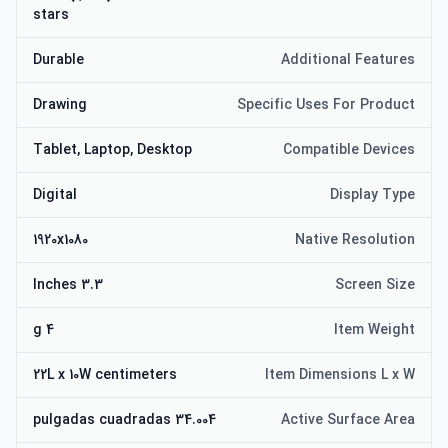
stars
Durable
Additional Features
Drawing
Specific Uses For Product
Tablet, Laptop, Desktop
Compatible Devices
Digital
Display Type
1920x1080
Native Resolution
3.3 Inches
Screen Size
4 g
Item Weight
22L x 10W centimeters
Item Dimensions L x W
34.004 pulgadas cuadradas
Active Surface Area