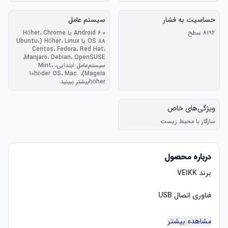
حساسیت به فشار
سیستم عامل
۸۱۹۲ سطح
Android 6.0 یا Höher، Chrome
OS 88 یا Höher، Linux (Ubuntu،
Centos، Fedora، Red Hat،
Manjaro، Debian، OpenSUSE،
سیستم‌عامل ابتدایی، Mint،
Mageia)، 10höder OS، Mac.
höherبیشتر ببینید
ویژگی‌های خاص
سازگار با محیط زیست
درباره محصول
مشاهده بیشتر