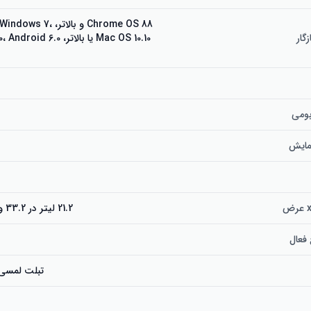
Chrome OS 88 و بالاتر،
گار
ومی
مایش
21.2 لیتر در 33.2 وات سانتی متر
عال
تبلت لمسی 10 در 6 این