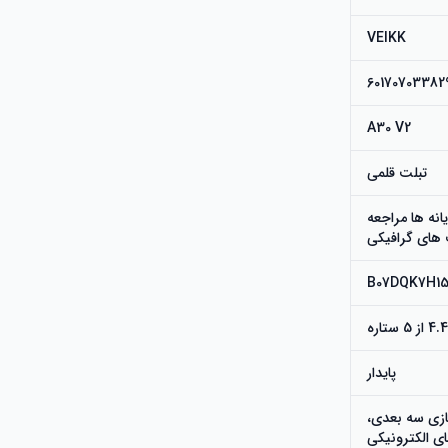
VEIKK
A30 V2
تبلت قلمی
به 100 برتر در رایانه ها مراجعه
B07DQK7H1
پایدار
زی سه بعدی،
ی الکترونیکی