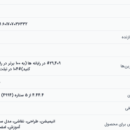
601707036332 601707033829
زنده
#29,409 در رایانه ها (
ین‌ها
کنید)#104 در تبلت های گرافیکی
5
ن
4.44.4 از 5 ستاره (4994) 4.4 از 5 ستاره
فی
انیمیشن، طراحی، نقاشی، مدل سا
ص برای محصول
آموزش، امضا