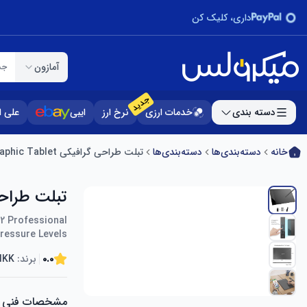
داری، کلیک کن
آمازون
جس
جدید
دسته بندی
خدمات ارزی
نرخ ارز
ایبی
علی 
خانه
دسته‌بندی‌ها
دسته‌بندی‌ها
تبلت طراحی گرافیکی VEIKK A30 V2 10 x 6 Inch Graphic Tablet
تبلت طراحی گرافیکی ic Tablet
92 Professional
ressure Levels
0.0
برند:
IKK
مشخصات فنی