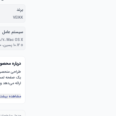
برند
VEIKK
سیستم عامل
8/7، Mac OS X
10.12 o پسین، Andriod 6.0 برتر
درباره محصو
مشاهده بیشتر
جدول مشخصات