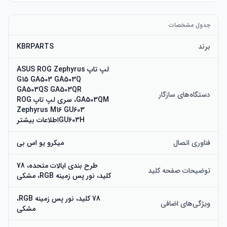
طرح‌بندی صفحه‌کلید: رنگ: مشکی. طرح‌بندی: طرح‌بندی آمریکایی 
با نور پس‌زمینه RGB. هر صفحه‌کلید جایگزین قبل از ارسال آزمایش 
جدول مشخصات
برند
KBRPARTS
مقاوم در برابر سایش: سطح صفحه‌کلید لپ‌تاپ rog zephyrus 
g15 ga503 ga503q ga503qs ‎ga503qm با اشعه ماوراء بنفش 
لپ تاپ ASUS ROG Zephyrus
پردازش شده است، پس از ۱۰ میلیون بار تکرار، هنوز شفاف است.
G15 GA503 GA503Q
GA503QS ‎GA503QR
دستگاه‌های سازگار
GA503QM، سری لپ تاپ ROG
Zephyrus M16 GU603
GU603Hاطلاعات بیشتر
فناوری اتصال
میکرو یو اس بی
طرح بندی ایالات متحده، 78
توضیحات صفحه کلید
کلید، نور پس زمینه RGB، مشکی
78 کلید، نور پس زمینه RGB،
ویژگی‌های اضافی
مشکی