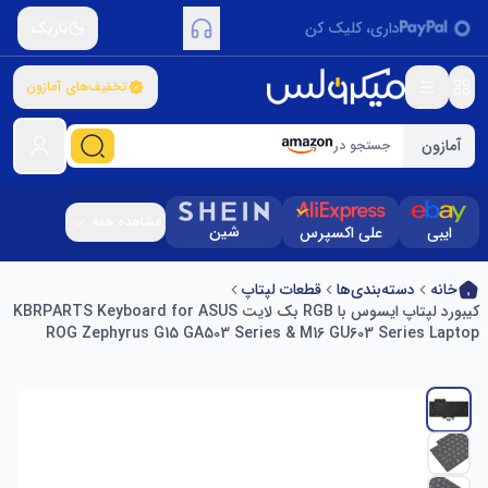
داری، کلیک کن
تاریک
تخفیف‌های آمازون
آمازون
جستجو در
مشاهده همه
شین
ایبی
علی اکسپرس
خانه
دسته‌بندی‌ها
قطعات لپتاپ
کیبورد لپتاپ ایسوس با RGB بک لایت KBRPARTS Keyboard for ASUS
ROG Zephyrus G15 GA503 Series & M16 GU603 Series Laptop