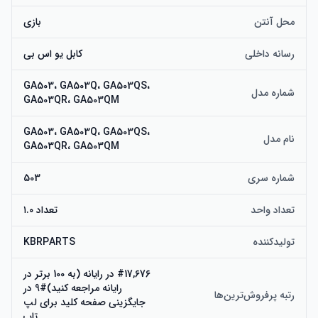
محل آنتن
بازی
رسانه داخلی
کابل یو اس بی
GA503، GA503Q، GA503QS،
شماره مدل
GA503QR، GA503QM
GA503، GA503Q، GA503QS،
نام مدل
GA503QR، GA503QM
شماره سری
503
تعداد واحد
تعداد ۱.۰
تولیدکننده
KBRPARTS
#17,676 در رایانه (به 100 برتر در
رایانه مراجعه کنید)#9 در
رتبه پرفروش‌ترین‌ها
جایگزینی صفحه کلید برای لپ
تاپ