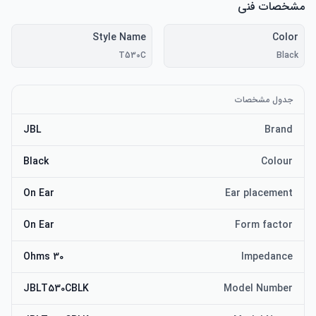
مشخصات فنی
Style Name
Color
T530C
Black
جدول مشخصات
JBL
Brand
Black
Colour
On Ear
Ear placement
On Ear
Form factor
30 Ohms
Impedance
JBLT530CBLK
Model Number