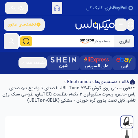
داری، کلیک کن
تاریک
تخفیف‌های آمازون
آمازون
جستجو در
مشاهده همه
شین
ایبی
علی اکسپرس
خانه
دسته‌بندی‌ها
Electronics
هدفون سیمی روی گوش JBL Tune 530C با صدای با وضوح بالا، صدای
باس خالص، ریموت میکروفون 3 دکمه، تنظیمات EQ آسان، طراحی سبک وزن
تاشو، کابل تخت بدون گره خوردن - مشکی (JBLT530CBLK)