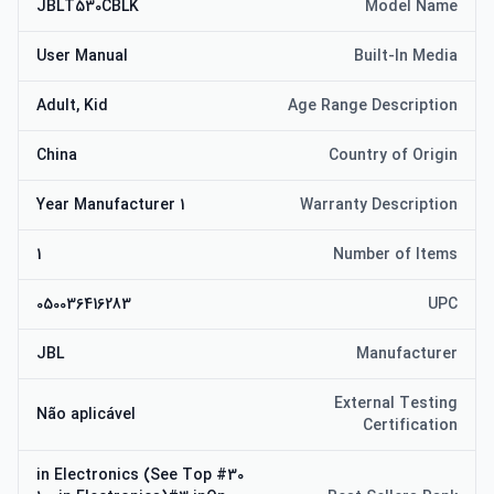
JBLT530CBLK
Model Name
User Manual
Built-In Media
Adult, Kid
Age Range Description
China
Country of Origin
1 Year Manufacturer
Warranty Description
1
Number of Items
050036416283
UPC
JBL
Manufacturer
External Testing
Não aplicável
Certification
#30 in Electronics (See Top