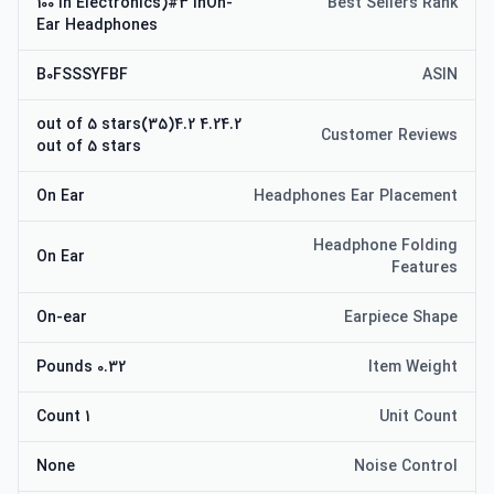
100 in Electronics)#3 inOn-
Best Sellers Rank
Ear Headphones
B0FSSSYFBF
ASIN
4.24.2 out of 5 stars(35)4.2
Customer Reviews
out of 5 stars
On Ear
Headphones Ear Placement
Headphone Folding
On Ear
Features
On-ear
Earpiece Shape
0.32 Pounds
Item Weight
1 Count
Unit Count
None
Noise Control