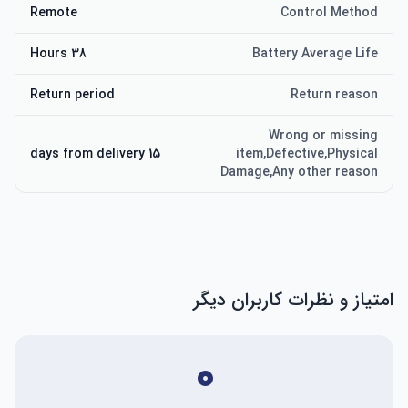
Remote
Control Method
38 Hours
Battery Average Life
Return period
Return reason
Wrong or missing
15 days from delivery
item,Defective,Physical
Damage,Any other reason
امتیاز و نظرات کاربران دیگر
۰