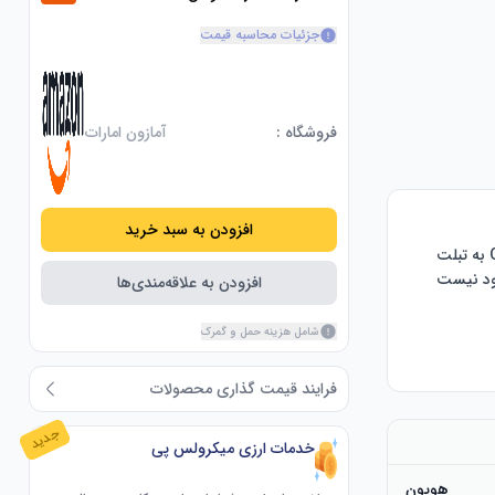
جزئیات محاسبه قیمت
فروشگاه :
آمازون امارات
افزودن به سبد خرید
سیستم عامل اندروید 6.0 پشتیبانی می شود: می توانید به راحتی گوشی خود را با کانکتور OTG به تبلت 
متصل کنید. HUION H1060P با سیستم عامل ویندوز یا مک نیز سازگار است. آیفون و آیپد موجود نیست 
افزودن به علاقه‌مندی‌ها
شامل هزینه حمل و گمرک
عملکرد قلم و شیب بدون باتری: تبلت طراحی H1060P به جدیدترین قلم بدون باتری PW100 با نرخ گزارش 
فرایند قیمت گذاری محصولات
8192 سطح حساسیت فشار: حساسیت فشار آن چهار برابر بیشتر از بسیاری از محصولات همگن اخیر در بازار 
جدید
خدمات ارزی میکرولس پی
هویون