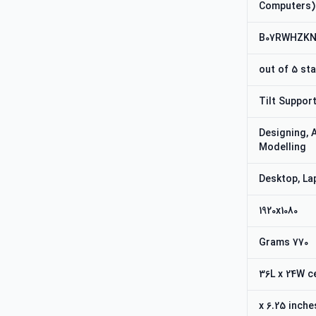
Computers)
B07RWHZK
Designing, 
Modelling
Desktop, La
1920x1080
770 Grams
36L x 24W c