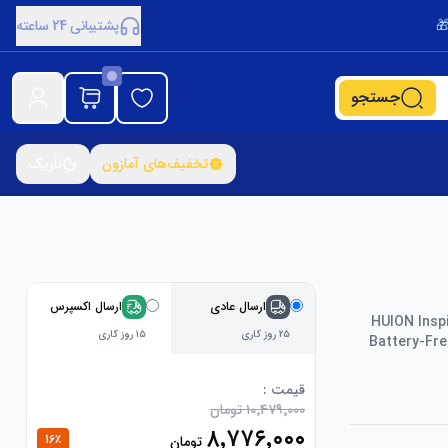
پشتیبانی 24 ساعته
جستجو
تخفیف‌های آمازون
تاریک
ارسال عادی
ارسال اکسپرس
HUION Inspi
۲۵ روز کاری
۱۵ روز کاری
Battery-Fre
قیمت :
۱۰٬۴۷۹٬۰۰۰ تومان
۸٬۷۷۶٬۰۰۰
16
٪
تومان