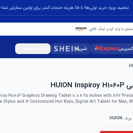
تخفیف ویژه خرید اولی‌ها! تا ۵٪ هزینه خدمات کمتر برای اولین سفارش شما 🎁
تجو یا وارد کردن لینک کالای :
اکسپرس
شین
مشاهده همه
HUION I
roy H1060P Graphics Drawing Tablet 10 x 6.25 inches with 8192 Press
e Stylus and 12 Customized Hot Keys, Digital Art Tablet for Mac,
برند:
HUION