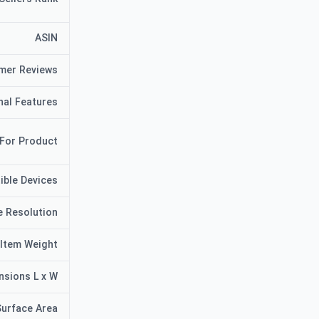
ASIN
mer Reviews
nal Features
 For Product
ible Devices
e Resolution
Item Weight
nsions L x W
Surface Area