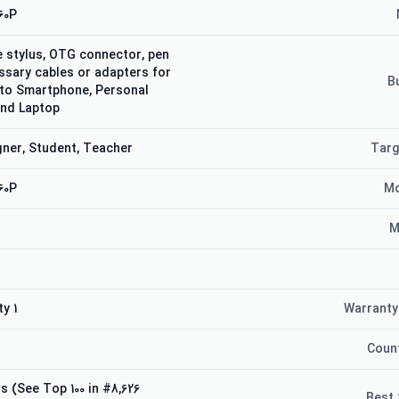
60P
e stylus, OTG connector, pen
essary cables or adapters for
B
to Smartphone, Personal
and Laptop
igner, Student, Teacher
Targ
60P
Mo
M
1 year warranty
Warranty
Count
uters (See Top 100 in
Best 