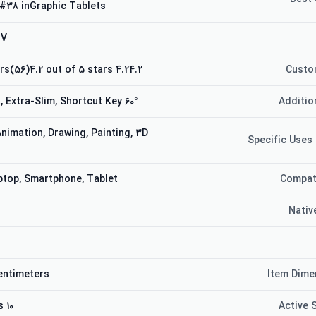
#38 inGraphic Tablets
NV
4.24.2 out of 5 stars(56)4.2 out of 5 stars
Custo
60° Tilt Support, Extra-Slim, Shortcut Key
Additio
Animation, Drawing, Painting, 3D
Specific Uses
ptop, Smartphone, Tablet
Compat
Nativ
entimeters
Item Dime
10 x 6.25 inches
Active 