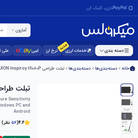
داری، کلیک کن
آمازون
جس
جدید
دسته بندی
خدمات ارزی
نرخ ارز
ایبی
علی 
خانه
دسته‌بندی‌ها
دسته‌بندی‌ها
تبلت طراحی HUION Inspiroy H1060P
تبلت طراحی nspiroy H1060P
ure Sensitivity
 Windows PC and
Android
4.2
(
۵۶
نظر)