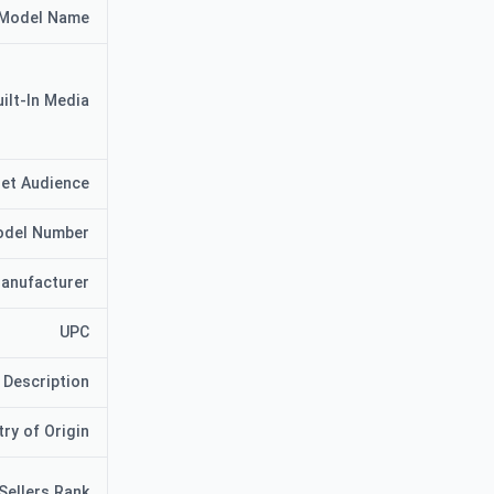
Model Name
uilt-In Media
et Audience
del Number
anufacturer
UPC
 Description
ry of Origin
Sellers Rank