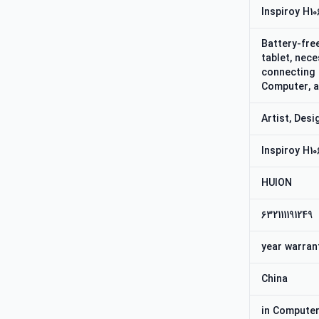
Inspiroy H10
Battery-fre
tablet, nec
connecting 
Computer, 
Artist, Des
Inspiroy H10
HUION
632111191249
China
#8,626 in Comp