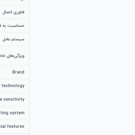
فناوری اتصال
منطقه کاری 10 در 6.25 اینچ: منطقه کاری 10 در 6.25 اینچ فضای کافی برای کار را در اختیار کاربر قرار می دهد.
حساسیت به فش
سیستم عامل
ویژگی‌های خا
Brand
y technology
e sensitivity
ting system
ial features