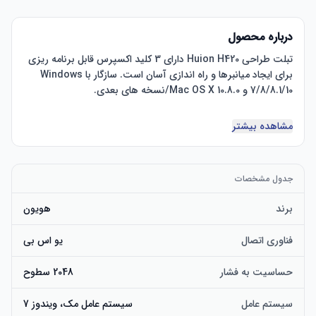
درباره محصول
تبلت طراحی Huion H420 دارای 3 کلید اکسپرس قابل برنامه ریزی 
برای ایجاد میانبرها و راه اندازی آسان است. سازگار با Windows 
کنترل دقیق قلم می تواند برای osu استفاده شود! ایجاد هنر 
مشاهده بیشتر
دیجیتال، حاشیه نویسی در اسلایدهای پاورپوینت و نشانه گذاری 
جدول مشخصات
2048 سطوح حساسیت فشار: وضوح 4000 LPI، نرخ گزارش 200 
برند
هویون
منطقه فعال: 4 در 2.23 اینچ ابعاد مورد: 6.96 در 4.40 اینچ. تبلت 
فناوری اتصال
یو اس بی
دیجیتال جمع و جور و قابل حمل است و هنگام سفر به همراه آن 
حساسیت به فشار
2048 سطوح
این تبلت گرافیکی می تواند با اکثر نرم افزارهای طراحی موجود در 
سیستم عامل
سیستم عامل مک، ویندوز 7
حال حاضر سازگار باشد: Adobe Photoshop، Adobe 