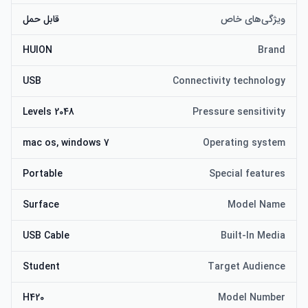
Illustrator، Adobe Fireworks، Lightroom و غیره. یک سال 
ویژگی‌های خاص
قابل حمل
گارانتی.
HUION
Brand
USB
Connectivity technology
2048 Levels
Pressure sensitivity
mac os, windows 7
Operating system
Portable
Special features
Surface
Model Name
USB Cable
Built-In Media
Student
Target Audience
H420
Model Number