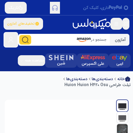
داری، کلیک کن
تاریک
تخفیف‌های آمازون
آمازون
جستجو در
مشاهده همه
شین
ایبی
علی اکسپرس
خانه
دسته‌بندی‌ها
دسته‌بندی‌ها
تبلت طراحی Huion Huion H420 Osu