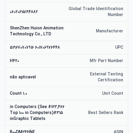
Global Trade Identification
06020615194882
Number
ShenZhen Huion Animation
Manufacturer
Technology Co., LTD
601706976448 519670707916
UPC
H420
Mfr Part Number
External Testing
não aplicavel
Certification
1.0 Count
Unit Count
#123,466 in Computers (See
Top 100 in Computers)#315
Best Sellers Rank
inGraphic Tablets
B00DM24HNE
ASIN