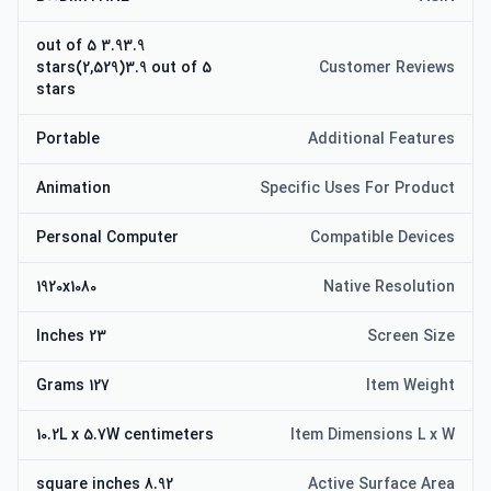
3.93.9 out of 5
stars(2,529)3.9 out of 5
Customer Reviews
stars
Portable
Additional Features
Animation
Specific Uses For Product
Personal Computer
Compatible Devices
1920x1080
Native Resolution
23 Inches
Screen Size
127 Grams
Item Weight
10.2L x 5.7W centimeters
Item Dimensions L x W
8.92 square inches
Active Surface Area