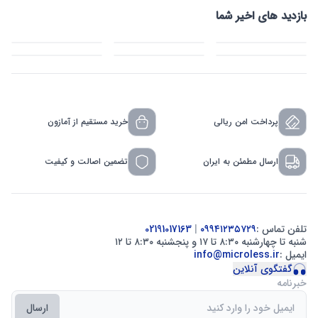
بازدید های اخیر شما
پرداخت امن ریالی
خرید مستقیم از آمازون
ارسال مطمئن به ایران
تضمین اصالت و کیفیت
تلفن تماس :
۰۹۹۴۱۲۳۵۷۲۹
|
02191017163
شنبه تا چهارشنبه ۸:۳۰ تا ۱۷ و پنجشنبه ۸:۳۰ تا ۱۲
ایمیل :
info@microless.ir
گفتگوی آنلاین
خبرنامه
ارسال